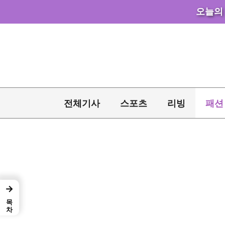
오늘의
컨
텐
츠
로
건
너
전체기사
스포츠
리빙
패션
뛰
기
→
목차