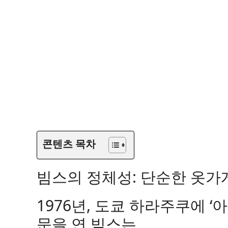
콘텐츠 목차
빔스의
정체성: 단순한 옷가게
1976년, 도쿄 하라주쿠에 
문을 연 빔스는