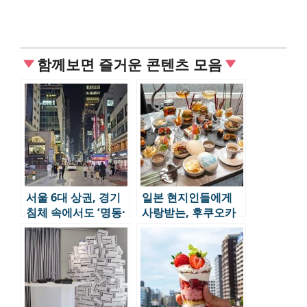
함께보면 즐거운 콘텐츠 모음
서울 6대 상권, 경기
일본 현지인들에게
침체 속에서도 ‘명동·
사랑받는, 후쿠오카
홍대·한남’은 살아남
디저트 맛집 10 EP.2
았다