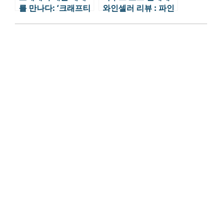
를 만나다: ‘크래프티
와인셀러 리뷰 : 파인
드 월드’ 첫 전시, 상
와인의 ‘신세계’ 핫플
하이에서 시작!
레이스 ep2