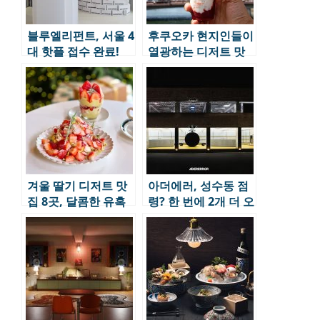
블루엘리펀트, 서울 4
후쿠오카 현지인들이
대 핫플 접수 완료!
열광하는 디저트 맛
집, 이곳이 진짜다
TOP 10 EP.1
겨울 딸기 디저트 맛
아더에러, 성수동 점
집 8곳, 달콤한 유혹
령? 한 번에 2개 더 오
이 시작된다.
픈!