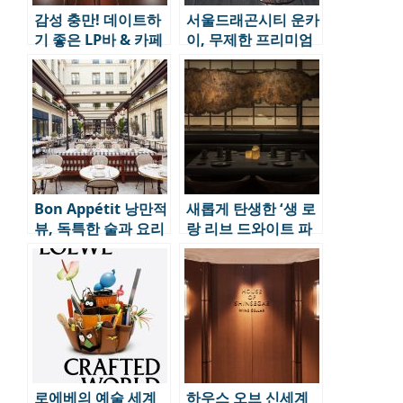
감성 충만! 데이트하
서울드래곤시티 운카
기 좋은 LP바 & 카페
이, 무제한 프리미엄
4곳
사케와 함께하는 술
마카세 3월까지
Bon Appétit 낭만적
새롭게 탄생한 ‘생 로
뷰, 독특한 술과 요리
랑 리브 드와이트 파
로 긴 여운을 남기는
리’ – 패션, 예술, 미식
미식 스폿 6
의 조화
로에베의 예술 세계
하우스 오브 신세계