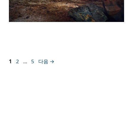
페
페
페
1
2
…
5
다음
→
이
이
이
지
지
지