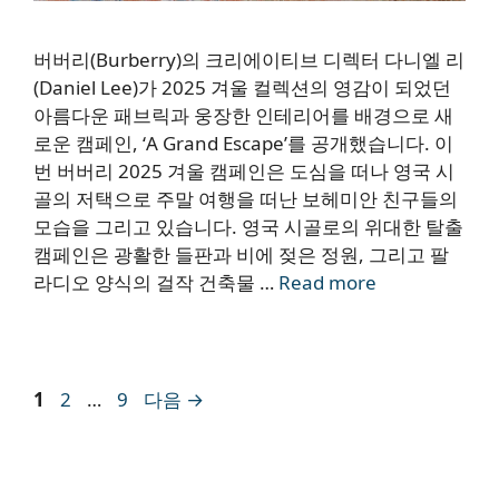
버버리(Burberry)의 크리에이티브 디렉터 다니엘 리
(Daniel Lee)가 2025 겨울 컬렉션의 영감이 되었던
아름다운 패브릭과 웅장한 인테리어를 배경으로 새
로운 캠페인, ‘A Grand Escape’를 공개했습니다. 이
번 버버리 2025 겨울 캠페인은 도심을 떠나 영국 시
골의 저택으로 주말 여행을 떠난 보헤미안 친구들의
모습을 그리고 있습니다. 영국 시골로의 위대한 탈출
캠페인은 광활한 들판과 비에 젖은 정원, 그리고 팔
라디오 양식의 걸작 건축물 …
Read more
페
페
페
1
2
…
9
다음
→
이
이
이
지
지
지