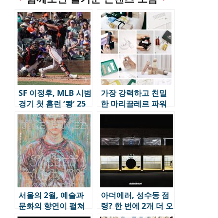
SF 이정후, MLB 시범
가장 강력하고 친밀
경기 첫 홈런 ‘쾅’ 25
한 마리끌레르 파워
년시즌 기되된다.
트립
서울의 2월, 예술과
아더에러, 성수동 점
문화의 향연이 펼쳐
령? 한 번에 2개 더 오
집니다.
픈!