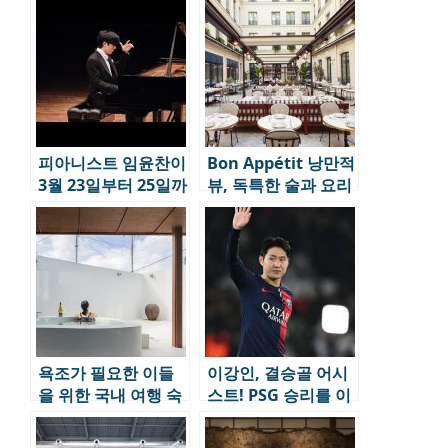
피아니스트 임윤찬이
Bon Appétit 낭만적
3월 23일부터 25일까
뷰, 독특한 술과 요리
지 깜짝 게릴라 리사
로 긴 여운을 남기는
이틀을 개최한다.
미식 스폿 6
욕조가 필요한 이들
이강인, 결승골 어시
을 위한 국내 여행 숙
스트! PSG 승리를 이
소 추천 3
끌다