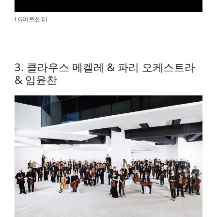
LG아트센터
3. 클라우스 메켈레 & 파리 오케스트라
& 임윤찬