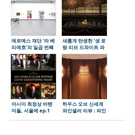
에르메스 재단 ‘라 베
새롭게 탄생한 ‘생 로
리에흐’의 일곱 번째
랑 리브 드와이트 파
전시: 잔인한 현실 속
리’ – 패션, 예술, 미식
의 조화
아시아 최정상 바텐
하우스 오브 신세계
더들, 서울에 ep.1
와인셀러 리뷰 : 파인
와인의 ‘신세계’ 핫플
레이스 ep2