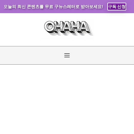
오늘의 최신 콘텐츠를 무료 구뉴스레터로 받아보세요!
구독 신청
컨
텐
츠
로
건
너
메
뛰
기
뉴