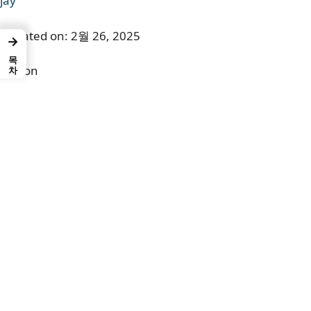
jay
Updated on:
2월 26, 2025
→
목차
Button