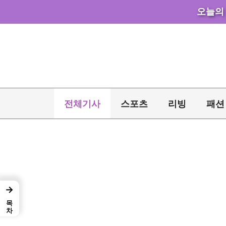
오늘의
컨
텐
츠
로
건
너
전체기사
스포츠
리빙
패션
뛰
기
→
목차