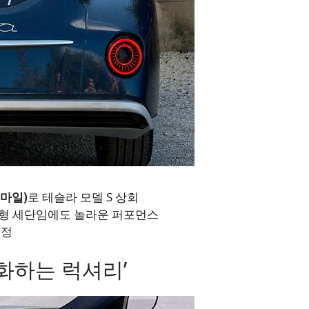
0마일)
로 테슬라 모델 S 상회
톤 대형 세단임에도 놀라운 퍼포먼스
예정
화하는 럭셔리’