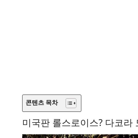
콘텐츠 목차
미국판 롤스로이스? 다코라