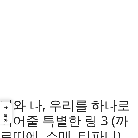
너와 나, 우리를 하나로
→
목차
이어줄 특별한 링 3 (까
르띠에, 쇼메, 티파니)