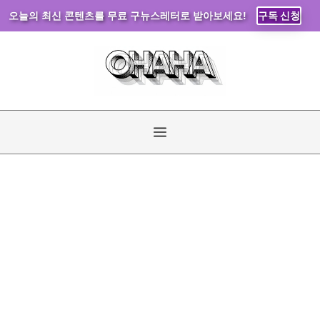
오늘의 최신 콘텐츠를 무료 구뉴스레터로 받아보세요!
구독 신청
컨
텐
츠
로
건
너
메
뛰
기
뉴