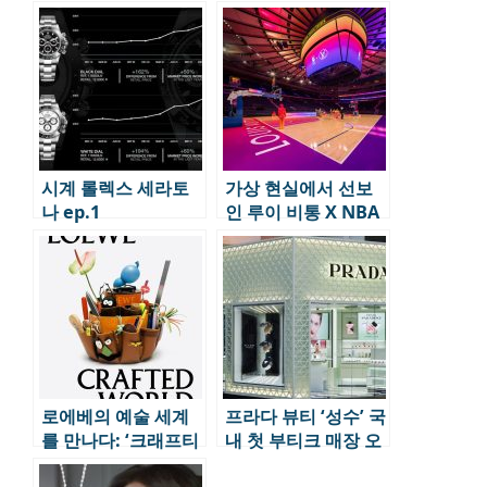
트립
시계 전문점으로
시계 롤렉스 세라토
가상 현실에서 선보
나 ep.1
인 루이 비통 X NBA
콜라보 매장 ep.1
로에베의 예술 세계
프라다 뷰티 ‘성수’ 국
를 만나다: ‘크래프티
내 첫 부티크 매장 오
드 월드’ 첫 전시, 상
픈 ep.4