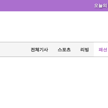
오늘의
컨
텐
츠
로
건
너
전체기사
스포츠
리빙
패션
뛰
기