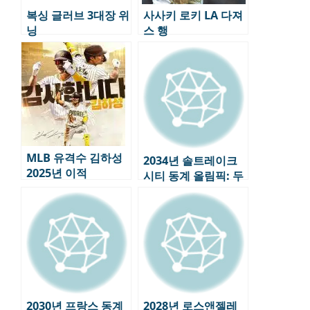
복싱 글러브 3대장 위
사사키 로키 LA 다져
닝
스 행
MLB 유격수 김하성
2034년 솔트레이크
2025년 이적
시티 동계 올림픽: 두
번째 도전, 미국의 올
림픽 전략
2030년 프랑스 동계
2028년 로스앤젤레