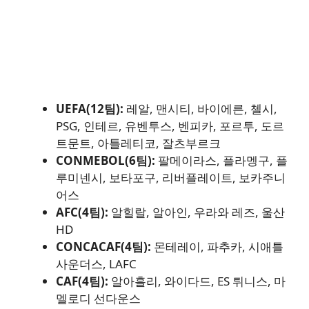
UEFA(12팀):
레알, 맨시티, 바이에른, 첼시,
PSG, 인테르, 유벤투스, 벤피카, 포르투, 도르
트문트, 아틀레티코, 잘츠부르크
CONMEBOL(6팀):
팔메이라스, 플라멩구, 플
루미넨시, 보타포구, 리버플레이트, 보카주니
어스
AFC(4팀):
알힐랄, 알아인, 우라와 레즈, 울산
HD
CONCACAF(4팀):
몬테레이, 파추카, 시애틀
사운더스, LAFC
CAF(4팀):
알아흘리, 와이다드, ES 튀니스, 마
멜로디 선다운스