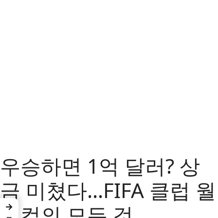
우승하면 1억 달러? 상
금 미쳤다…FIFA 클럽 월
→
드컵의 모든 것