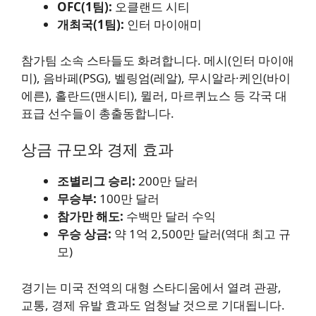
OFC(1팀):
오클랜드 시티
개최국(1팀):
인터 마이애미
참가팀 소속 스타들도 화려합니다. 메시(인터 마이애
미), 음바페(PSG), 벨링엄(레알), 무시알라·케인(바이
에른), 홀란드(맨시티), 뮐러, 마르퀴뇨스 등 각국 대
표급 선수들이 총출동합니다.
상금 규모와 경제 효과
조별리그 승리:
200만 달러
무승부:
100만 달러
참가만 해도:
수백만 달러 수익
우승 상금:
약 1억 2,500만 달러(역대 최고 규
모)
경기는 미국 전역의 대형 스타디움에서 열려 관광,
교통, 경제 유발 효과도 엄청날 것으로 기대됩니다.