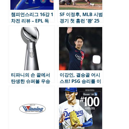
챔피언스리그 16강 1
SF 이정후, MLB 시범
차전 리뷰 – EPL 독
경기 첫 홈런 ‘쾅’ 25
주, 변수 남긴 빅매치
년시즌 기되된다.
티파니의 손 끝에서
이강인, 결승골 어시
탄생한 슈퍼볼 우승
스트! PSG 승리를 이
트로피
끌다