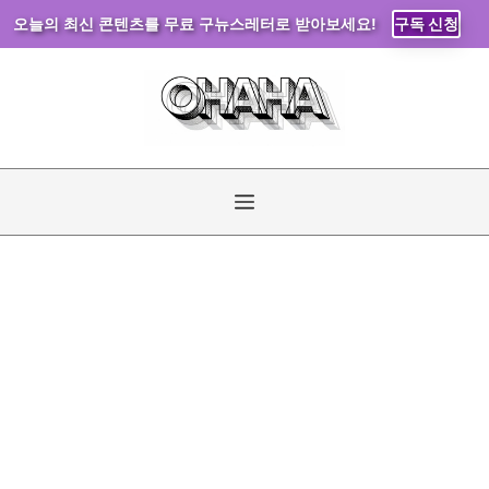
오늘의 최신 콘텐츠를 무료 구뉴스레터로 받아보세요!
구독 신청
컨
텐
츠
로
건
너
메
뛰
기
뉴