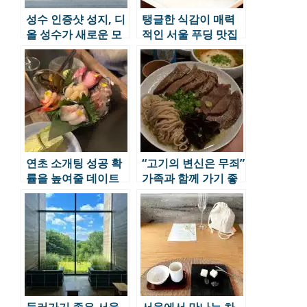
성수 인증샷 성지, 디
탱글한 식감이 매력
올 성수가 새로운 모
적인 서울 푸딩 맛집
습으로 단장했습니
6곳
다.
연초 소개팅 성공 확
“고기의 변신은 무죄”
률을 높여줄 데이트
가족과 함께 가기 좋
맛집
은 고기 맛집 4곳