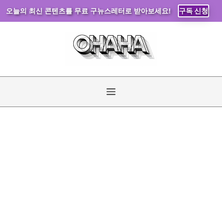
오늘의 최신 콘텐츠를 무료 구뉴스레터로 받아보세요!
구독 신청
컨
텐
츠
로
건
너
메
뛰
기
뉴