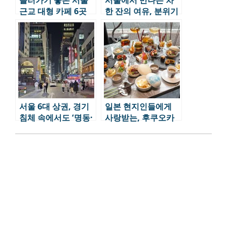
들러가기 좋은 서울
서울에서 만나는 차
근교 대형 카페 6곳
한 잔의 여유, 분위기
좋은 찻집 5곳
서울 6대 상권, 경기
일본 현지인들에게
침체 속에서도 ‘명동·
사랑받는, 후쿠오카
홍대·한남’은 살아남
디저트 맛집 10 EP.2
았다