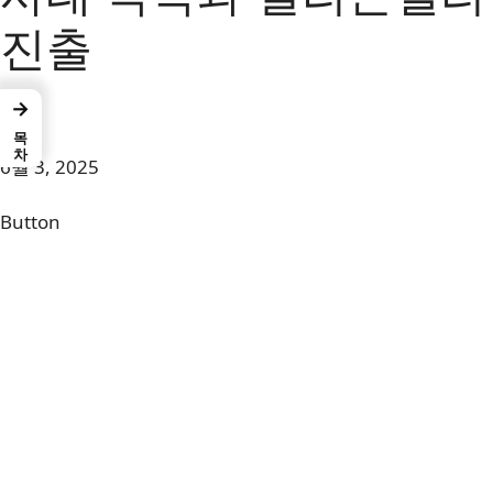
진출
→
jay
목차
6월 3, 2025
Button