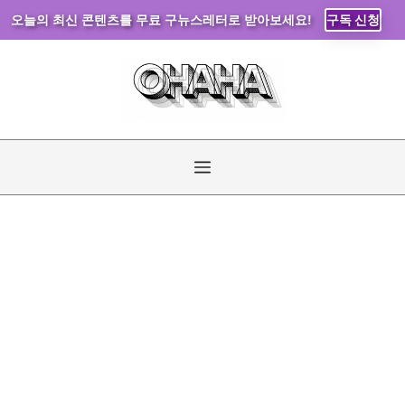
오늘의 최신 콘텐츠를 무료 구뉴스레터로 받아보세요!
구독 신청
컨
텐
츠
로
건
너
메
뛰
기
뉴