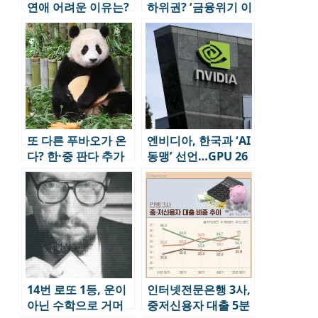
연애 어려운 이유는?
하위권? ‘금융위기 이
우울감·외로움도 증
후 최저’ 수준에 근접
가
또 다른 푸바오가 온
엔비디아, 한국과 ‘AI
다? 한·중 판다 추가
동맹’ 선언…GPU 26
대여 논의
만장 공급 및 헌정 영
상 공개
14번 로또 1등, 운이
인터넷전문은행 3사,
아닌 수학으로 거머
중저신용자 대출 5분