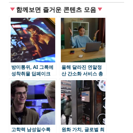
함께보면 즐거운 콘텐츠 모음
방미통위, AI 그록에
올해 달라진 연말정
성착취물 딥페이크
산 간소화 서비스 총
차단 요구
정리 | 국세청 AI 상
담, 생활공제 확대
고학력 남성일수록
원화 가치, 글로벌 최