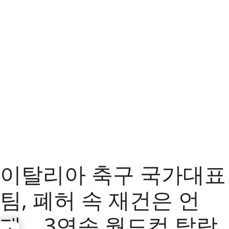
이탈리아 축구 국가대표
팀, 폐허 속 재건은 언
제… 3연속 월드컵 탈락