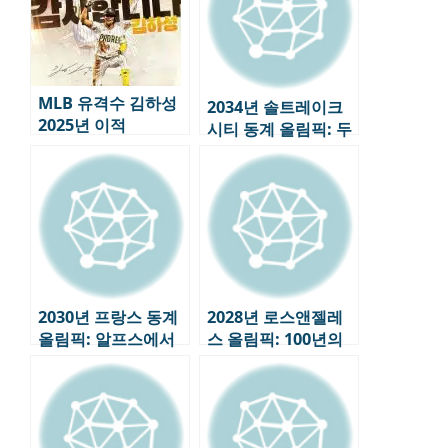
MLB 유격수 김하성
2034년 솔트레이크
2025년 이적
시티 동계 올림픽: 두
번째 도전, 미국의 올
림픽 전략
2030년 프랑스 동계
2028년 로스앤젤레
올림픽: 알프스에서
스 올림픽: 100년의
펼쳐지는 ‘지속 가능
역사, 미래를 향한 도
성’의 도전
전