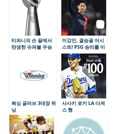
티파니의 손 끝에서
이강인, 결승골 어시
탄생한 슈퍼볼 우승
스트! PSG 승리를 이
트로피
끌다
복싱 글러브 3대장 위
사사키 로키 LA 다져
닝
스 행