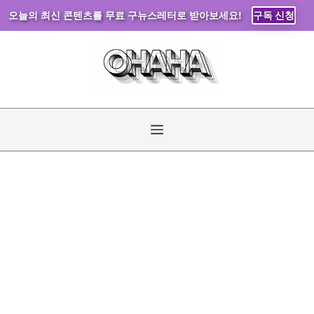
오늘의 최신 콘텐츠를 무료 구뉴스레터로 받아보세요!
구독 신청
컨
텐
츠
로
건
너
메
뛰
기
뉴