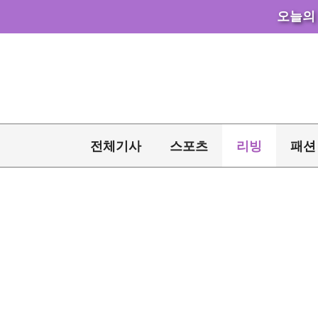
오늘의
컨
텐
츠
로
건
너
전체기사
스포츠
리빙
패션
뛰
기