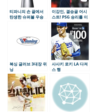
티파니의 손 끝에서
이강인, 결승골 어시
탄생한 슈퍼볼 우승
스트! PSG 승리를 이
트로피
끌다
복싱 글러브 3대장 위
사사키 로키 LA 다져
닝
스 행