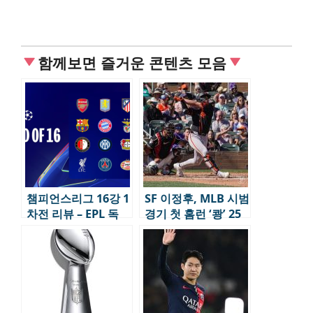
함께보면 즐거운 콘텐츠 모음
챔피언스리그 16강 1
SF 이정후, MLB 시범
차전 리뷰 – EPL 독
경기 첫 홈런 ‘쾅’ 25
주, 변수 남긴 빅매치
년시즌 기되된다.