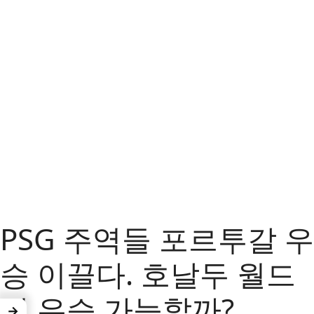
PSG 주역들 포르투갈 우
승 이끌다. 호날두 월드
컵 우승 가능할까?
→