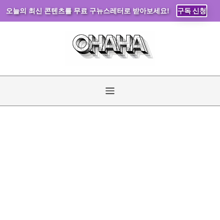
오늘의 최신 콘텐츠를 무료 구뉴스레터로 받아보세요!
구독 신청
컨
텐
츠
로
건
너
메
뛰
기
뉴