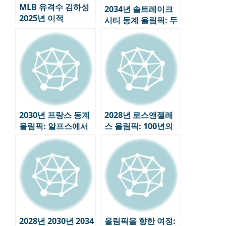
MLB 유격수 김하성
2034년 솔트레이크
2025년 이적
시티 동계 올림픽: 두
번째 도전, 미국의 올
림픽 전략
2030년 프랑스 동계
2028년 로스앤젤레
올림픽: 알프스에서
스 올림픽: 100년의
펼쳐지는 ‘지속 가능
역사, 미래를 향한 도
성’의 도전
전
2028년 2030년 2034
올림픽을 향한 여정: