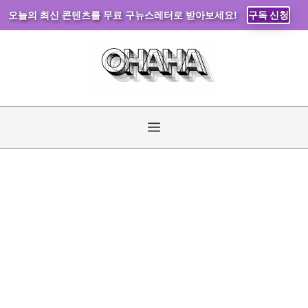
오늘의 최신 콘텐츠를 무료 구뉴스레터로 받아보세요!
구독 신청
컨
텐
츠
로
건
너
메
뛰
기
뉴