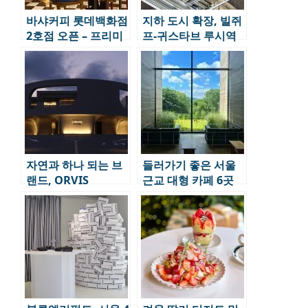
바샤커피 롯데백화점
지하 도시 확장, 빌쥐
2호점 오픈 – 프리미
프-귀스타브 루시역
엄 커피 바를 경험하
다
자연과 하나 되는 브
들러가기 좋은 서울
랜드, ORVIS
근교 대형 카페 6곳