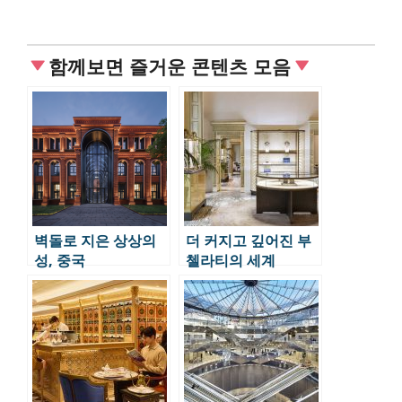
함께보면 즐거운 콘텐츠 모음
벽돌로 지은 상상의
더 커지고 깊어진 부
성, 중국
첼라티의 세계
‘Zhongshuge 톈진
서점’의 공간 디자인