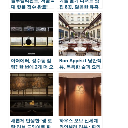
블루엘리펀트, 서울 4
겨울 딸기 디저트 맛
대 핫플 접수 완료!
집 8곳, 달콤한 유혹
이 시작된다.
아더에러, 성수동 점
Bon Appétit 낭만적
령? 한 번에 2개 더 오
뷰, 독특한 술과 요리
픈!
로 긴 여운을 남기는
미식 스폿 6
새롭게 탄생한 ‘생 로
하우스 오브 신세계
랑 리브 드와이트 파
와인셀러 리뷰 : 파인