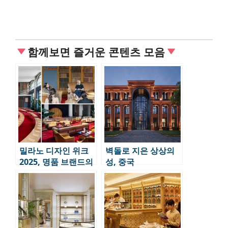
함께보면 즐거운 콘텐츠 모음
밀라노 디자인 위크
벽돌로 지은 상상의
2025, 명품 브랜드의
성, 중국
파격적 실험들
‘Zhongshuge 톈진
서점’의 공간 디자인