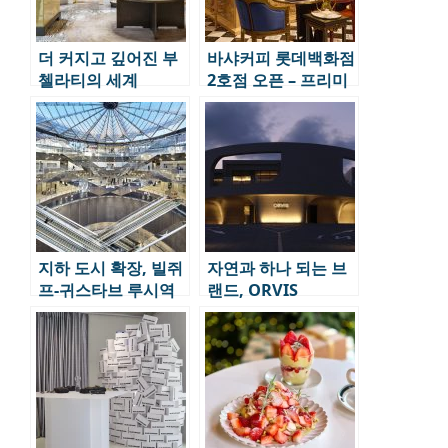
더 커지고 깊어진 부
바샤커피 롯데백화점
첼라티의 세계
2호점 오픈 – 프리미
엄 커피 바를 경험하
다
지하 도시 확장, 빌쥐
자연과 하나 되는 브
프-귀스타브 루시역
랜드, ORVIS