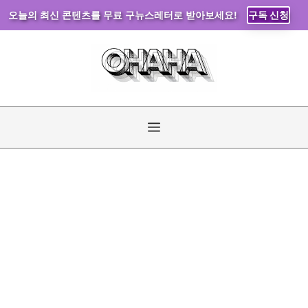
오늘의 최신 콘텐츠를 무료 구뉴스레터로 받아보세요!
구독 신청
컨
텐
츠
로
건
너
메
뛰
기
뉴