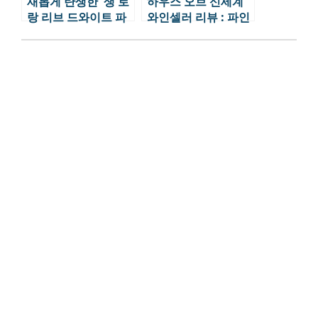
새롭게 탄생한 ‘생 로
하우스 오브 신세계
랑 리브 드와이트 파
와인셀러 리뷰 : 파인
리’ – 패션, 예술, 미식
와인의 ‘신세계’ 핫플
의 조화
레이스 ep2