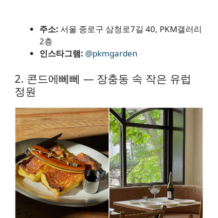
주소:
서울 종로구 삼청로7길 40, PKM갤러리
2층
인스타그램:
@pkmgarden
2. 콘드에뻬뻬 — 장충동 속 작은 유럽
정원