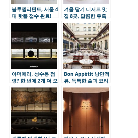
블루엘리펀트, 서울 4
겨울 딸기 디저트 맛
대 핫플 접수 완료!
집 8곳, 달콤한 유혹
이 시작된다.
아더에러, 성수동 점
Bon Appétit 낭만적
령? 한 번에 2개 더 오
뷰, 독특한 술과 요리
픈!
로 긴 여운을 남기는
미식 스폿 6