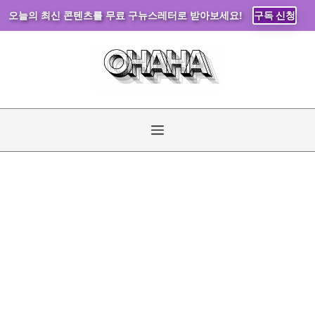
오늘의 최신 콘텐츠를 무료 구뉴스레터로 받아보세요!
구독 신청
컨
텐
츠
로
건
너
메
뛰
기
뉴