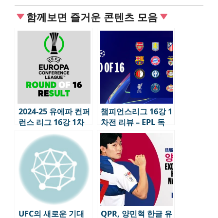
함께보면 즐거운 콘텐츠 모음
2024-25 유에파 컨퍼
챔피언스리그 16강 1
런스 리그 16강 1차
차전 리뷰 – EPL 독
전 결 I UEFA
주, 변수 남긴 빅매치
CONFERENCE
LEAGUE ROUND
OF 16 1 st RESULT
UFC의 새로운 기대
QPR, 양민혁 한글 유