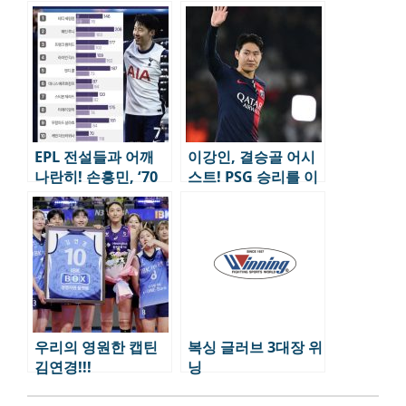
년시즌 기되된다.
트로피
EPL 전설들과 어깨
이강인, 결승골 어시
나란히! 손흥민, ‘70
스트! PSG 승리를 이
골-70도움’ 대기록 달
끌다
성
우리의 영원한 캡틴
복싱 글러브 3대장 위
김연경!!!
닝