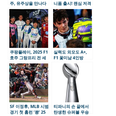
주, 유주상을 만나다
니폼 출시! 팬심 저격
시작
쿠팡플레이, 2025 F1
실력도 외모도 A+,
호주 그랑프리 전 세
F1 꽃미남 4인방
션 중계 확정
SF 이정후, MLB 시범
티파니의 손 끝에서
경기 첫 홈런 ‘쾅’ 25
탄생한 슈퍼볼 우승