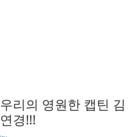
우리의 영원한 캡틴 김
연경!!!