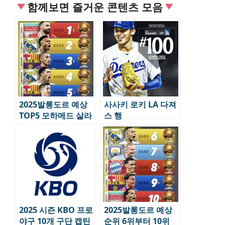
함께보면 즐거운 콘텐츠 모음
2025발롱도르 예상
사사키 로키 LA 다져
TOP5 모하메드 살라
스 행
1위
2025 시즌 KBO 프로
2025발롱도르 예상
야구 10개 구단 캡틴
순위 6위부터 10위