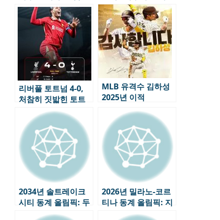
MLB 유격수 김하성
리버풀 토트넘 4-0,
2025년 이적
처참히 짓밟힌 토트
넘 우승의 꿈
2034년 솔트레이크
2026년 밀라노-코르
시티 동계 올림픽: 두
티나 동계 올림픽: 지
번째 도전, 미국의 올
속 가능성과 혁신이