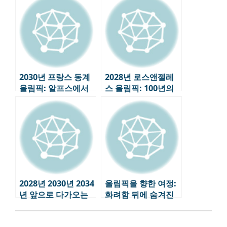
림픽 전략
만나다
2030년 프랑스 동계
2028년 로스앤젤레
올림픽: 알프스에서
스 올림픽: 100년의
펼쳐지는 ‘지속 가능
역사, 미래를 향한 도
성’의 도전
전
2028년 2030년 2034
올림픽을 향한 여정:
년 앞으로 다가오는
화려함 뒤에 숨겨진
올림픽 일정
이야기