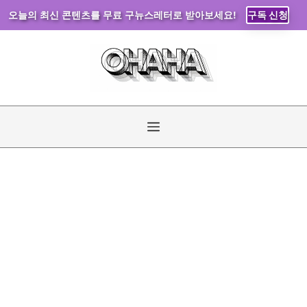
오늘의 최신 콘텐츠를 무료 구뉴스레터로 받아보세요!
구독 신청
컨
텐
츠
로
건
너
메
뛰
기
뉴