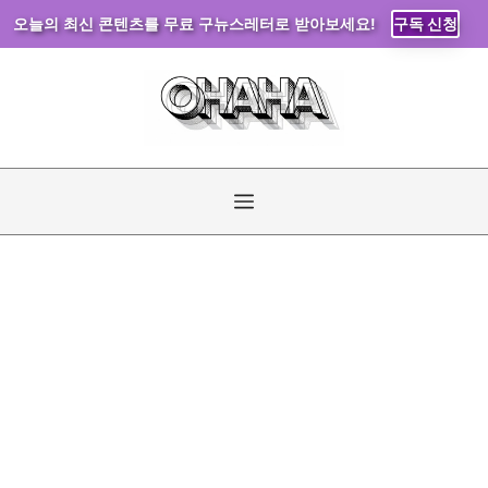
오늘의 최신 콘텐츠를 무료 구뉴스레터로 받아보세요!
구독 신청
컨
텐
츠
로
건
너
메
뛰
기
뉴