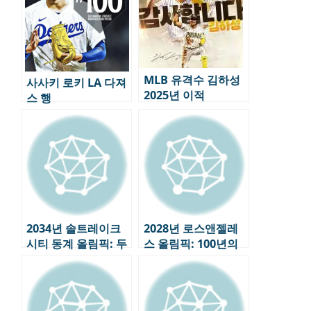
MLB 유격수 김하성
사사키 로키 LA 다져
2025년 이적
스 행
2034년 솔트레이크
2028년 로스앤젤레
시티 동계 올림픽: 두
스 올림픽: 100년의
번째 도전, 미국의 올
역사, 미래를 향한 도
림픽 전략
전