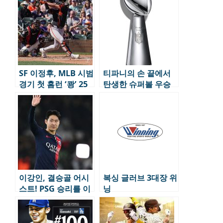
SF 이정후, MLB 시범
티파니의 손 끝에서
경기 첫 홈런 ‘쾅’ 25
탄생한 슈퍼볼 우승
년시즌 기되된다.
트로피
이강인, 결승골 어시
복싱 글러브 3대장 위
스트! PSG 승리를 이
닝
끌다