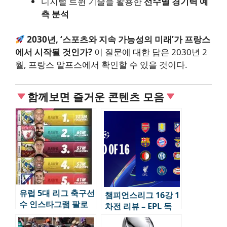
디지털 트윈 기술을 활용한
선수별 경기력 예
측 분석
2030년, ‘스포츠와 지속 가능성의 미래’가 프랑스
에서 시작될 것인가?
이 질문에 대한 답은 2030년 2
월, 프랑스 알프스에서 확인할 수 있을 것이다.
함께보면 즐거운 콘텐츠 모음
유럽 5대 리그 축구선
챔피언스리그 16강 1
수 인스타그램 팔로
차전 리뷰 – EPL 독
워 순위 TOP10
주, 변수 남긴 빅매치
(2024년 기준)