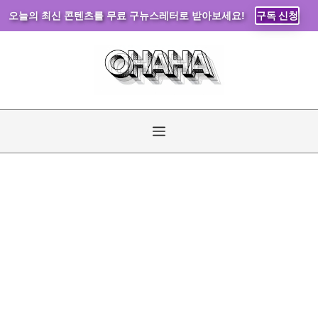
오늘의 최신 콘텐츠를 무료 구뉴스레터로 받아보세요!
구독 신청
컨
텐
츠
로
건
너
메
뛰
기
뉴