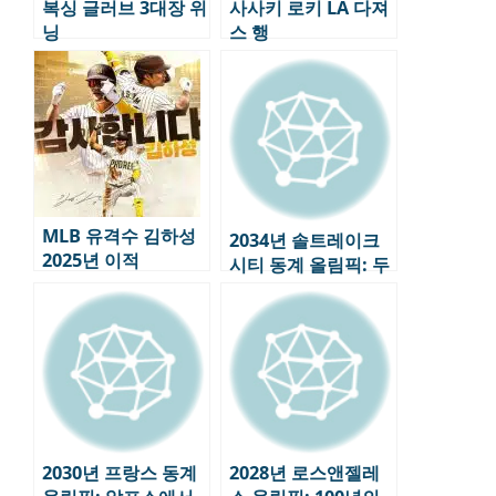
복싱 글러브 3대장 위
사사키 로키 LA 다져
닝
스 행
MLB 유격수 김하성
2034년 솔트레이크
2025년 이적
시티 동계 올림픽: 두
번째 도전, 미국의 올
림픽 전략
2030년 프랑스 동계
2028년 로스앤젤레