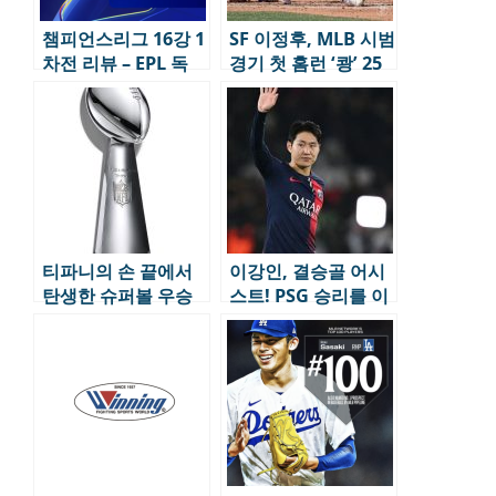
챔피언스리그 16강 1
SF 이정후, MLB 시범
차전 리뷰 – EPL 독
경기 첫 홈런 ‘쾅’ 25
주, 변수 남긴 빅매치
년시즌 기되된다.
티파니의 손 끝에서
이강인, 결승골 어시
탄생한 슈퍼볼 우승
스트! PSG 승리를 이
트로피
끌다