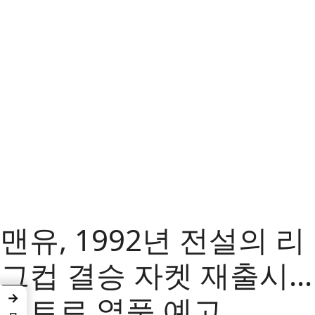
맨유, 1992년 전설의 리
그컵 결승 자켓 재출시…
→
레트로 열풍 예고