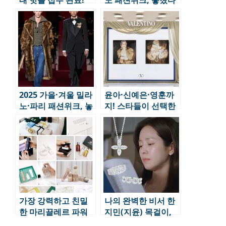
면 아쉬울 8가지 핫이
슈
2025 가을·겨울 밀라
윤아·신예은·영훈까
노·파리 패션위크, 놓
지! 스타들이 선택한
칠 수 없는 순간들
발렌티노 팝업, 더 현
대 서울에서!
가장 강력하고 친밀
나의 완벽한 비서 한
한 마리끌레르 파워
지민(지윤) 목걸이,
트립
귀걸이, 반지 모음