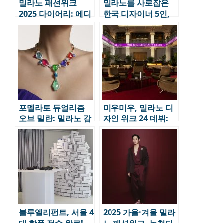
밀라노 패션위크
밀라노를 사로잡은
2025 다이어리: 에디
한국 디자이너 5인,
터가 경험한 특별한
K-패션의 울림
순간들
포멜라토 듀얼리즘
미우미우, 밀라노 디
오브 밀란: 밀라노 감
자인 위크 24 데뷔:
성 하이주얼리
문학과 예술의 융합
블루엘리펀트, 서울 4
2025 가을·겨울 밀라
대 핫플 접수 완료!
노 패션위크, 놓쳤다