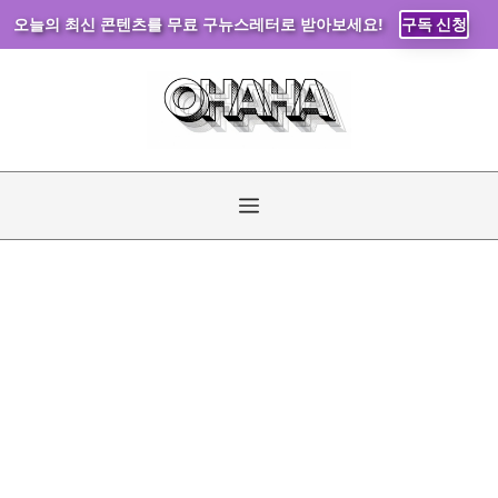
오늘의 최신 콘텐츠를 무료 구뉴스레터로 받아보세요!
구독 신청
컨
텐
츠
로
건
너
메
뛰
기
뉴