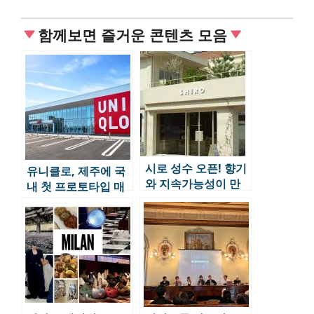
함께보면 즐거운 콘텐츠 모음
시로 성수 오픈! 향기
유니클로, 제주에 국
와 지속가능성이 만
내 첫 프로토타입 매
난 SHIRO 한국 첫 플
장 오픈 – 도남점과
래그십 스토어
서귀포점의 새로운
시도