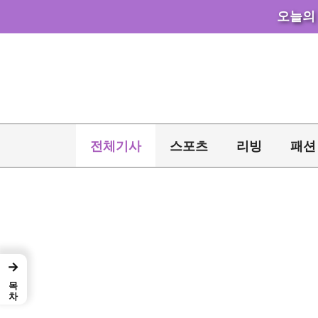
오늘의
컨
텐
츠
로
건
너
전체기사
스포츠
리빙
패션
뛰
기
→
목차