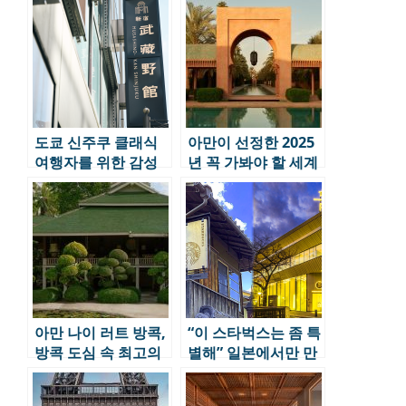
12곳
도쿄 신주쿠 클래식
아만이 선정한 2025
여행자를 위한 감성
년 꼭 가봐야 할 세계
스폿 4곳 추천
여행지 5
아만 나이 러트 방콕,
“이 스타벅스는 좀 특
방콕 도심 속 최고의
별해” 일본에서만 만
럭셔리 호텔 개관
날 수 있는 독특한 스
타벅스 명소 5