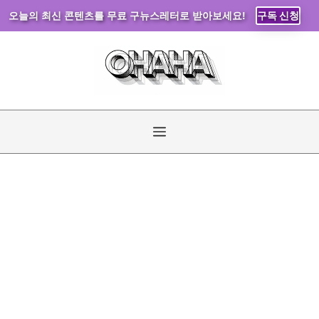
오늘의 최신 콘텐츠를 무료 구뉴스레터로 받아보세요!
구독 신청
컨
텐
츠
로
건
너
메
뛰
기
뉴