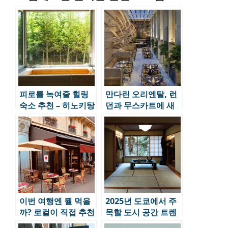
피로를 녹여줄 힐링
만다린 오리엔탈, 런
숙소 추천 – 히노키탕
던과 무스카트에 새
부터 사우나까지 뜨
호텔 컬렉션 선보여
끈한 숙소 3곳
이번 여행엔 뭘 먹을
2025년 도쿄에서 주
까? 로컬이 직접 추천
목할 도시 공간 트렌
한 세계 도시별 맛집
드 신상 명소 6선