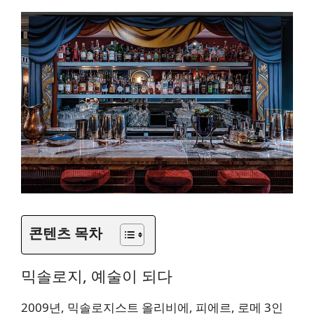
콘텐츠 목차
믹솔로지, 예술이 되다
2009년, 믹솔로지스트 올리비에, 피에르, 로메 3인