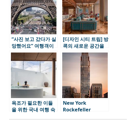
“사진 보고 갔다가 실
[디자인 시티 트립] 방
망했어요” 여행객이
콕의 새로운 공간을
꼽은 과대평가 해외
만나다
명소 TOP 3
욕조가 필요한 이들
New York
을 위한 국내 여행 숙
Rockefeller
소 추천 3
Center 록펠러 센터
뉴욕호텔 ep.2