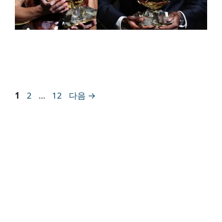
페
페
페
1
2
…
12
다음
→
이
이
이
지
지
지