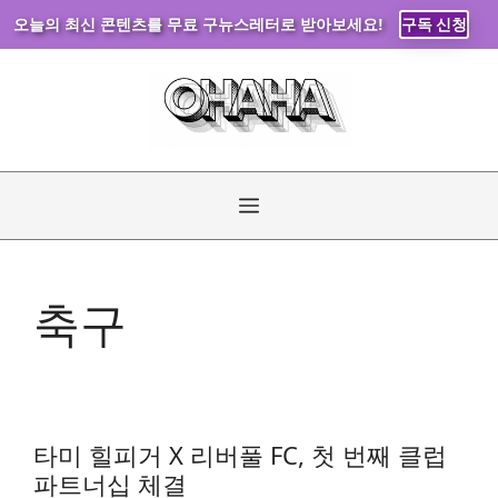
오늘의 최신 콘텐츠를 무료 구뉴스레터로 받아보세요!
구독 신청
컨
텐
츠
로
건
너
메
뛰
기
뉴
축구
타미 힐피거 X 리버풀 FC, 첫 번째 클럽
파트너십 체결