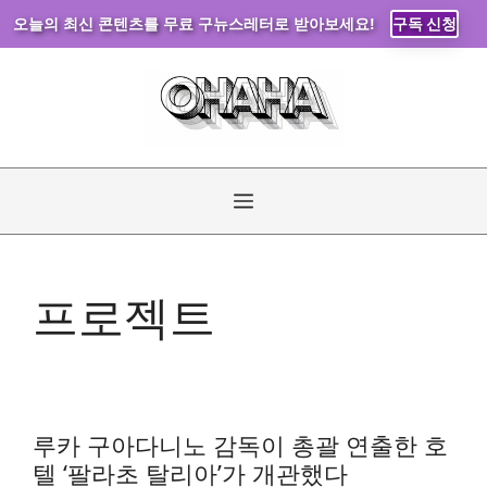
오늘의 최신 콘텐츠를 무료 구뉴스레터로 받아보세요!
구독 신청
컨
텐
츠
로
건
너
메
뛰
기
뉴
프로젝트
루카 구아다니노 감독이 총괄 연출한 호
텔 ‘팔라초 탈리아’가 개관했다