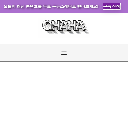
오늘의 최신 콘텐츠를 무료 구뉴스레터로 받아보세요!
구독 신청
컨
텐
츠
로
건
너
메
뛰
기
뉴