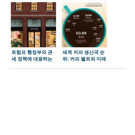
다시 생각하다
건 “혼란 불가피”, 블
랙록 “시장 불안 여
전”
트럼프 행정부의 관
세계 커피 생산국 순
세 정책에 대응하는
위: 커피 벨트와 미래
글로벌 럭셔리 브랜
커피 이야기 TOP 10
드들의 전략 변화