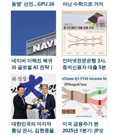
동맹’ 선언…GPU 26
아닌 수학으로 거머
만장 공급 및 헌정 영
쥔 천재 경제학자 스
상 공개
테판 만델
네이버 이해진 복귀
인터넷전문은행 3사,
와 글로벌 AI 전략 |
중저신용자 대출 5분
라인 사태 극복과 실
기 연속 30% 돌파…
리콘밸리 진출
디지털 포용금융 혁
신 가속화
대한민국의 마지막
미국 금융주가 본
통상 전사, 김현종을
2025년 1분기: JP모