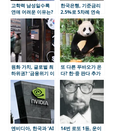
고학력 남성일수록
한국은행, 기준금리
연애 어려운 이유는?
2.5%로 5차례 연속
우울감·외로움도 증
동결…환율 안정 및
가
부동산·가계부채 주
시
원화 가치, 글로벌 최
또 다른 푸바오가 온
하위권? ‘금융위기 이
다? 한·중 판다 추가
후 최저’ 수준에 근접
대여 논의
엔비디아, 한국과 ‘AI
14번 로또 1등, 운이