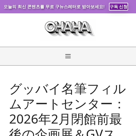
오늘의 최신 콘텐츠를 무료 구뉴스레터로 받아보세요!
구독 신청
コ
ン
テ
ン
ツ
へ
メ
ス
キ
ニ
ッ
グッバイ名筆フィル
プ
ュ
ムアートセンター：
ー
2026年2月閉館前最
後の企画展＆GVス