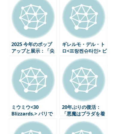
2025 今年のポップ
ギレルモ・デル・ト
アップと展示：「尖
ロ<프랑켄슈타인> ビ
ったファンダム」が
ハインド・バックグ
作ったオフラインス
ラウンド6：書き直
ペース
された現代の神話
ミウミウ<30
20年ぶりの復活：
Blizzards.> パリで
「悪魔はプラダを着
の展示：ヘレン・マ
る2」にレディー・
ーティンの新作と初
ガガが参加！
のパフォーマンス