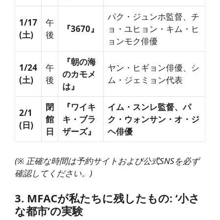
パク・ジュンホ監督、チ
1/17
午
『3670』
ョ・ユヒョン・キム・ヒ
(土)
後
ョンモク俳優
『朝の海
1/24
午
ヤン・ヒギョン俳優、シ
のカモメ
(土)
後
ム・ジェミョン代表
は』
閉
『ワイキ
イム・スンレ監督、パ
2/1
館
キ・ブラ
ク・ウォンサン・オ・ジ
(日)
日
ザーズ』
ヘ俳優
(※ 正確な時間は予約サイトおよび公式SNSを必ず
確認してください。)
3. MFACが私たちに残したもの: ‘小さ
な都市’の実験