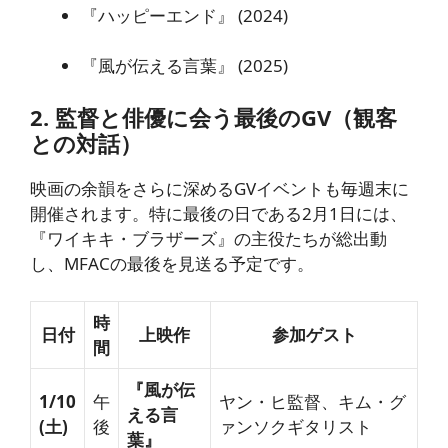
『ハッピーエンド』 (2024)
『風が伝える言葉』 (2025)
2. 監督と俳優に会う最後のGV（観客
との対話）
映画の余韻をさらに深めるGVイベントも毎週末に
開催されます。特に最後の日である2月1日には、
『ワイキキ・ブラザーズ』の主役たちが総出動
し、MFACの最後を見送る予定です。
時
日付
上映作
参加ゲスト
間
『風が伝
1/10
午
ヤン・ヒ監督、キム・グ
える言
(土)
後
ァンソクギタリスト
葉』