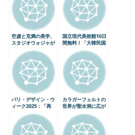
空虚と充満の美学、
国立現代美術館10日
スタジオウォジャが
間無料！「大韓民国
提案する新しい韓国
美術祭」見逃せない
的なデザイン
展覧会4選
パリ・デザイン・ウ
カラガーフェルトの
ィーク2025：「再
世界が聖水洞に広が
生」をテーマに、街
る：国内初の没入型
全体が目覚めよう
ポップアップ