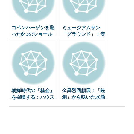
コペンハーゲンを彩
ミュージアムサン
った6つのショール
「グラウンド」：安
ーム：2025 ‘3 Days
藤忠雄とアントニ
of Design’ の現場を
ー・ゴムの出会い
訪ねる
朝鮮時代の「桂会」
金昌烈回顧展：「銃
を召喚する：ハウス
創」から咲いた水滴
オブ新世界が夏を飛
の秘密｜国立近代美
ぶ方法
術館｜国立現代美術
館