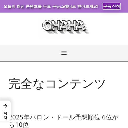
오늘의 최신 콘텐츠를 무료 구뉴스레터로 받아보세요!
구독 신청
コ
ン
テ
ン
ツ
へ
メ
ス
キ
ニ
ッ
完全なコンテンツ
プ
ュ
ー
→
목차
2025年バロン・ドール予想順位 6位か
ら10位