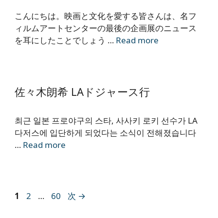
こんにちは。映画と文化を愛する皆さんは、名フ
ィルムアートセンターの最後の企画展のニュース
を耳にしたことでしょう …
Read more
佐々木朗希 LAドジャース行
최근 일본 프로야구의 스타, 사사키 로키 선수가 LA
다저스에 입단하게 되었다는 소식이 전해졌습니다
…
Read more
ペ
ペ
ペ
1
2
…
60
次
→
ー
ー
ー