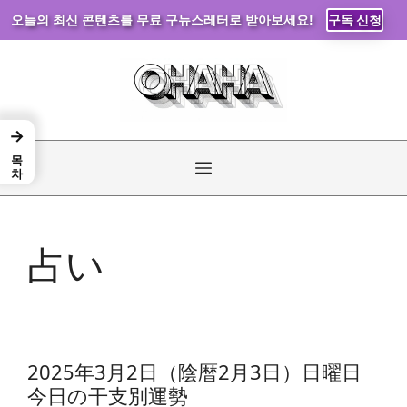
오늘의 최신 콘텐츠를 무료 구뉴스레터로 받아보세요!
구독 신청
コ
ン
テ
ン
→
ツ
목차
へ
メ
ス
キ
ニ
ッ
占い
プ
ュ
ー
2025年3月2日（陰暦2月3日）日曜日
今日の干支別運勢