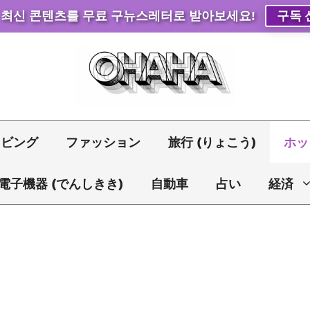
 최신 콘텐츠를 무료 구뉴스레터로 받아보세요!
구독 
リビング
ファッション
旅行 (りょこう)
ホッ
電子機器 (でんしきき)
自動車
占い
経済