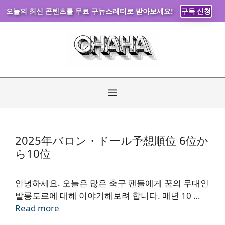
오늘의 최신 콘텐츠를 무료 구뉴스레터로 받아보세요!
구독 신청
コ
ン
テ
ン
ツ
へ
メ
ス
キ
ニ
ッ
2025年バロン・ドール予想順位 6位か
プ
ら10位
ュ
ー
안녕하세요. 오늘은 많은 축구 팬들에게 꿈의 무대인
발롱도르에 대해 이야기해보려 합니다. 매년 10 …
Read more