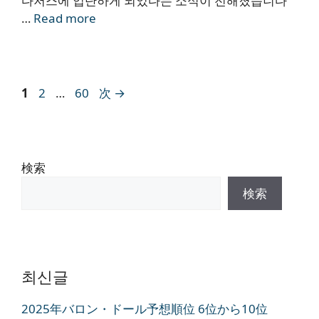
다저스에 입단하게 되었다는 소식이 전해졌습니다
…
Read more
ペ
ペ
ペ
1
2
…
60
次
→
ー
ー
ー
ジ
ジ
ジ
検索
検索
최신글
2025年バロン・ドール予想順位 6位から10位