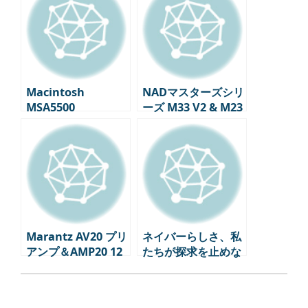
発売！
Connect」を正式リ
リース！
Macintosh
NADマスターズシリ
MSA5500
ーズ M33 V2 & M23
Intiamp、コブズコ
V2, 革新的な技術で
ネクト公式サポート
2025年8月発売！
ファームウェア公
開！
Marantz AV20 プリ
ネイバーらしさ、私
アンプ＆AMP20 12
たちが探求を止めな
チャンネルパワーア
い理由
ンプ発売！ハイエン
ドホームシアターの