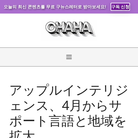
오늘의 최신 콘텐츠를 무료 구뉴스레터로 받아보세요!
구독 신청
コ
ン
テ
ン
ツ
へ
メ
ス
キ
ニ
ッ
アップルインテリジ
プ
ュ
ェンス、4月からサ
ー
ポート言語と地域を
拡大