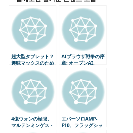
超大型タブレット？
AIブラウザ戦争の序
趣味マックスのため
章: オープンAI、
の「スタンバイミー
「チャットGPTアト
2」登場！
ラス」電撃公開
4億ウォンの極限、
エバーソロAMP-
マルテンミンゲス・
F10、フラッグシッ
オーケストラ・ステ
プステレオパワーア