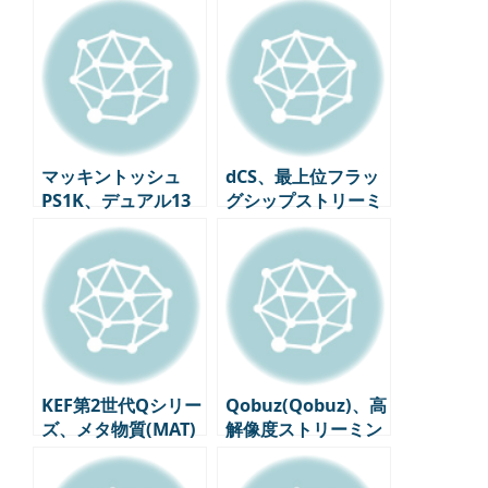
ートメント・エディ
ンプ国内発売！
ションを語る
マッキントッシュ
dCS、最上位フラッ
PS1K、デュアル13
グシップストリーミ
インチ-1000Wの新
ングシステム
型フラッグシップサ
「Varèse」公式発
ブウーファーを正式
表！
発売！
KEF第2世代Qシリー
Qobuz(Qobuz)、高
ズ、メタ物質(MAT)
解像度ストリーミン
を適用したエントリ
グ体験を革新する
ースピーカーとして
「Qobuz