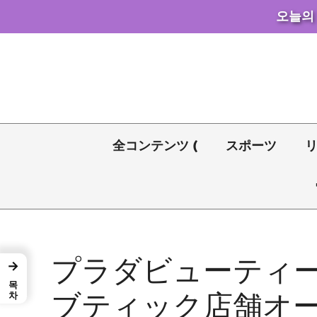
오늘의
コ
ン
テ
ン
ツ
へ
全コンテンツ (
スポーツ
ス
キ
ッ
プ
プラダビューティ
→
목차
ブティック店舗オープ