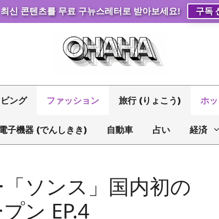
 최신 콘텐츠를 무료 구뉴스레터로 받아보세요!
구독 
リビング
ファッション
旅行 (りょこう)
ホッ
電子機器 (でんしきき)
自動車
占い
経済
ー「ソンス」国内初の
ン EP.4