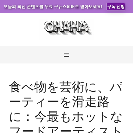
오늘의 최신 콘텐츠를 무료 구뉴스레터로 받아보세요!
구독 신청
コ
ン
テ
ン
ツ
へ
メ
ス
キ
ニ
ッ
食べ物を芸術に、パ
プ
ュ
ーティーを滑走路
ー
に：今最もホットな
フードアーティスト