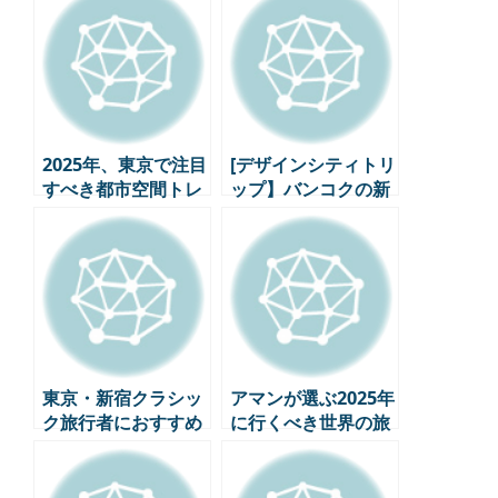
テルコレクションを
すすめグルメ12選
発表
2025年、東京で注目
[デザインシティトリ
すべき都市空間トレ
ップ】バンコクの新
ンドの新名所6選
しい空間との出会い
東京・新宿クラシッ
アマンが選ぶ2025年
ク旅行者におすすめ
に行くべき世界の旅
の感性豊かなスポッ
行先5選
ト4選