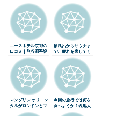
エースホテル京都の
檜風呂からサウナま
口コミ｜熊谷源吾設
で、疲れを癒してく
計の感性豊かな宿
れる癒しの宿おすす
+スタンプタウンコ
め3選 – 檜風呂から
ーヒーまで
サウナまで熱い宿3
選
マンダリン オリエン
今回の旅行では何を
タルがロンドンとマ
食べようか？現地人
スカットに新たなホ
直伝！世界都市別お