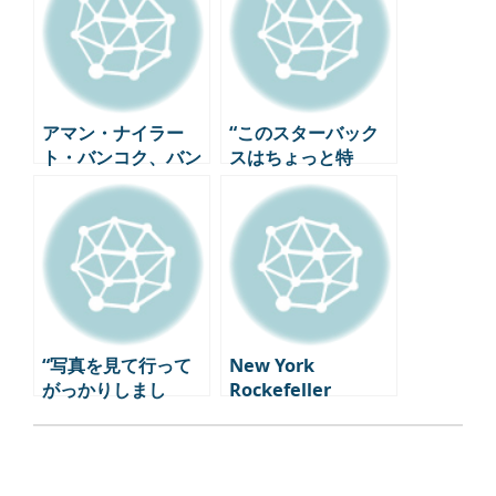
アマン・ナイラー
“このスターバック
ト・バンコク、バン
スはちょっと特
コク都心部で最高の
別”日本でしか出会
ラグジュアリーホテ
えないユニークなス
ルを開業
ターバックススポッ
ト5選
“写真を見て行って
New York
がっかりしまし
Rockefeller
た”旅行者が選ぶ過
Center ロックフェ
大評価されている海
ラーセンター ニュー
外観光スポットTOP
ヨークホテル ep.2
3