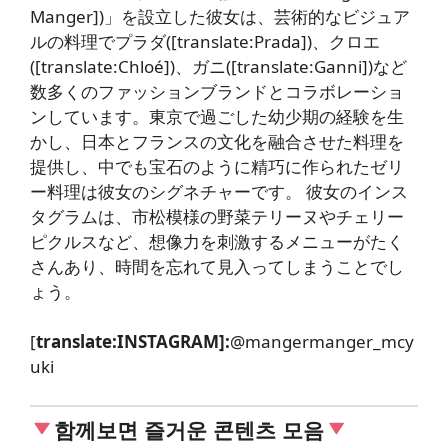
Manger])」を設立した彼女は、芸術的なビジュア
ルの料理でプラダ([translate:Prada])、クロエ
([translate:Chloé])、ガニ([translate:Ganni])など
数多くのファッションブランドとコラボレーショ
ンしています。東京で過ごした幼少期の経験を生
かし、日本とフランスの文化を融合させた料理を
提供し、中でも宝石のように精巧に作られたゼリ
ー料理は彼女のシグネチャーです。 彼女のインス
タグラムは、市松模様の野菜テリーヌやチェリー
ピクルスなど、想像力を刺激するメニューがたく
さんあり、時間を忘れて見入ってしまうことでし
ょう。
[
translate:INSTAGRAM]:
@mangermanger_mcy
uki
함께보면 즐거운 콘텐츠 모음