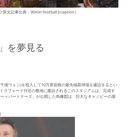
：90min football [/caption］
」を夢見る
7千億ウォン)を投入して10万席規模の最先端新球場を建設するとい
・トラフォード付近の敷地に建設されるこのスタジアムは、完成す
ター＋パートナーズ」が公開した鳥瞰図は、巨大なキャノピーの屋
]