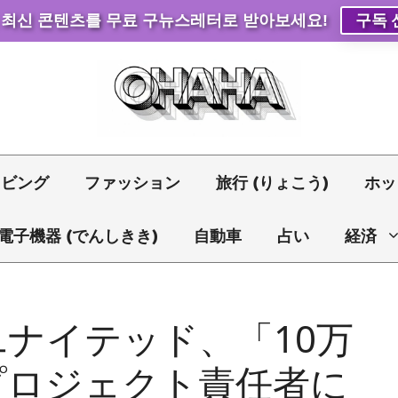
 최신 콘텐츠를 무료 구뉴스레터로 받아보세요!
구독 
リビング
ファッション
旅行 (りょこう)
ホッ
電子機器 (でんしきき)
自動車
占い
経済
ナイテッド、「10万
プロジェクト責任者に