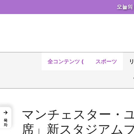
오늘의
コ
ン
テ
ン
ツ
へ
全コンテンツ (
スポーツ
ス
キ
ッ
プ
マンチェスター・ユ
→
목차
席」新スタジアム