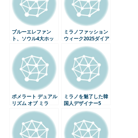
ブルーエレファン
ミラノファッション
ト、ソウル4大ホッ
ウィーク2025ダイア
プル受付完了！
リー: エディターが
体験した特別な瞬間
たち
ポメラート デュアル
ミラノを魅了した韓
リズム オブ ミラ
国人デザイナー5
ノ：ミラノ感性ハイ
人、K-Fashionの響
ジュエリー
き