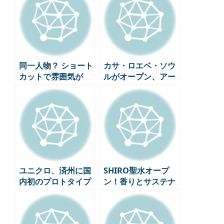
ーを履く本当の理由
なバランス
同一人物？ ショート
カサ・ロエベ・ソウ
カットで雰囲気が
ルがオープン、アー
180度変わった女優
トとクラフトが共存
たちのビフォー＆ア
するコレクターの家
フター
ユニクロ、済州に国
SHIRO聖水オープ
内初のプロトタイプ
ン！香りとサステナ
店舗をオープン – 東
ビリティが出会った
南店と西帰浦店の新
SHIRO韓国初の旗艦
たな試み
店