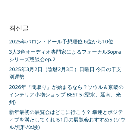
최신글
2025年バロン・ドール予想順位 6位から10位
3人3色オーディオ専門家によるフォーカルSopra
シリーズ懇談会ep.2
2025年3月2日（陰暦2月3日）日曜日 今日の干支
別運勢
2026年『間取り』が始まるなら？ソウル＆京畿の
インテリア小物ショップ BEST 5 (聖水、延南、光
州)
新年最初の展覧会はどこに行こう？ 幸運とポジテ
ィブを満たしてくれる1月の展覧会おすすめ5 (ソウ
ル/無料/体験)