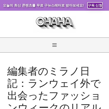
오늘의 최신 콘텐츠를 무료 구뉴스레터로 받아보세요!
구독 신청
コ
ン
テ
ン
ツ
へ
メ
ス
キ
ニ
ッ
編集者のミラノ日
プ
ュ
記：ランウェイ外で
ー
出会ったファッショ
ンウィークのリアル