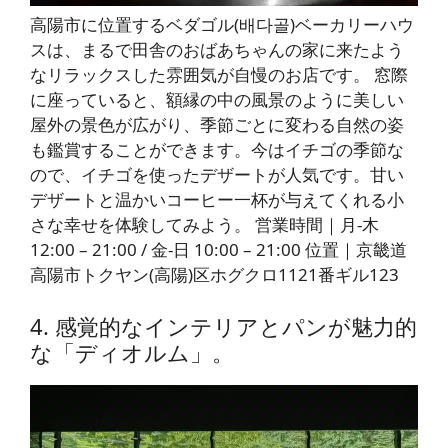
高陽市に位置するベダゴル(배다골)ベーカリーハウ
スは、まるで田舎のおばあちゃんの家に来たよう
なリラックスした雰囲気が自慢のお店です。 窓際
に座っていると、額縁の中の風景のように美しい
屋外の景色が広がり、季節ごとに変わる自然の姿
も鑑賞することができます。今はイチゴの季節な
ので、イチゴを使ったデザートが人気です。甘い
デザートと温かいコーヒー一杯が与えてくれる小
さな幸せを体験してみよう。 営業時間｜月-木
12:00 – 21:00 / 金-日 10:00 – 21:00 位置｜京畿道
高陽市トクヤン(高陽)区ホグクロ1121番ギル123
4. 感覚的なインテリアとパンが魅力的
な「ディオルム」。