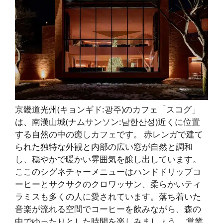
京畿道光州(キョンギド:광주)のカフェ「スコグ」
は、南漢山城(ナムサンソン:남한산성)近くに位置
する自然の中の癒しカフェです。 赤レンガで建て
られた独特な外観と内部の広い窓が自然と調和
し、穏やかで暖かい雰囲気を醸し出しています。
ここのシグネチャーメニューはハンドドリップコ
ーヒーとサクサクのクロワッサン、柔らかいティ
ラミスも多くの人に愛されています。落ち着いた
音楽が流れる空間でコーヒーを飲みながら、森の
中でゆったりとした時間を楽しみましょう。 営業