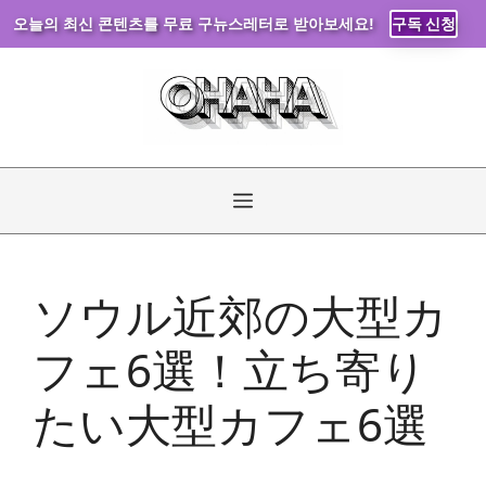
오늘의 최신 콘텐츠를 무료 구뉴스레터로 받아보세요!
구독 신청
コ
ン
テ
ン
ツ
へ
メ
ス
キ
ニ
ッ
ソウル近郊の大型カ
プ
ュ
フェ6選！立ち寄り
ー
たい大型カフェ6選