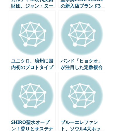
財団、ジャン・ヌー
の新入店ブランド3
ヴェルと一緒に2025
店舗 – ライフスタイ
年末に新スペースを
ル感性の決定版
開館
ユニクロ、済州に国
バンド「ヒョクオ」
内初のプロトタイプ
が注目した定数複合
店舗をオープン – 東
文化空間「ティラ
南店と西帰浦店の新
(THILA)」の芸術生
たな試み
態系
SHIRO聖水オープ
ブルーエレファン
ン！香りとサステナ
ト、ソウル4大ホッ