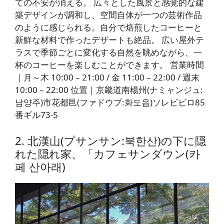
ての不安が消える。 広々とした風景と感覚的な建
築デザインが調和し、空間自体が一つの芸術作品
のように感じられる。自分で焙煎したコーヒーと
新鮮な材料で作ったデザートも絶品。 広い屋外テ
ラスで季節ごとに変化する自然を眺めながら、一
杯のコーヒーを楽しむことができます。 営業時間
｜月～木 10:00 – 21:00 / 金 11:00 – 22:00 / 週末
10:00 – 22:00 位置｜京畿道南楊州(ナミャンジュ:
남양주)市花都邑(ファドウプ:화도읍)ソレビビロ85
番ギル73-5
2. 北漢山(プサンサン:북한산)の下に隠
れた隠れ家、「カフェサンダウン(카
페 산아래)