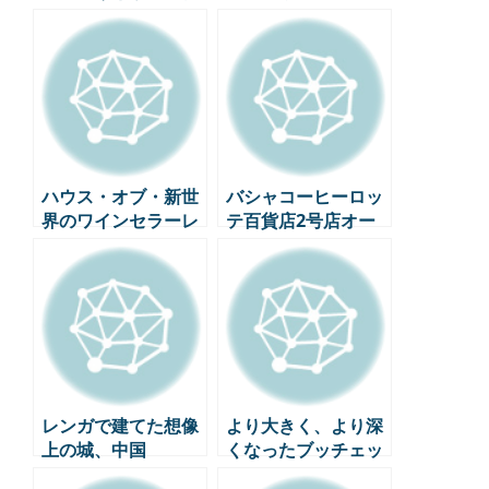
ビリティが出会った
プル受付完了！
SHIRO韓国初の旗艦
店
ハウス・オブ・新世
バシャコーヒーロッ
界のワインセラーレ
テ百貨店2号店オー
ビュー : ファインワ
プン – プレミアムコ
インの「新世界」ホ
ーヒーバーを体験す
ットスポット ep2
る
レンガで建てた想像
より大きく、より深
上の城、中国
くなったブッチェッ
「Zhongshuge天津
ラッティの世界