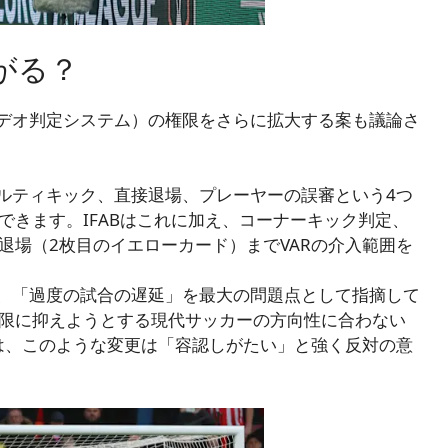
広がる？
ビデオ判定システム）の権限をさらに拡大する案も議論さ
ナルティキック、直接退場、プレーヤーの誤審という4つ
できます。IFABはこれに加え、コーナーキック判定、
退場（2枚目のイエローカード）までVARの介入範囲を
は、「過度の試合の遅延」を最大の問題点として指摘して
限に抑えようとする現代サッカーの方向性に合わない
ンは、このような変更は「容認しがたい」と強く反対の意