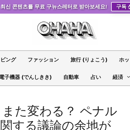
 최신 콘텐츠를 무료 구뉴스레터로 받아보세요!
구독 
リビング
ファッション
旅行 (りょこう)
ホッ
電子機器 (でんしきき)
自動車
占い
経済
また変わる？ ペナル
に関する議論の余地が