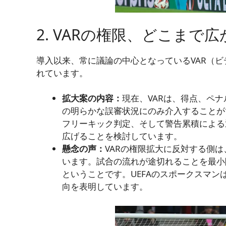
2. VARの権限、どこまで
導入以来、常に議論の中心となっているVAR（
れています。
拡大案の内容：
現在、VARは、得点、ペ
の明らかな誤審状況にのみ介入することが
フリーキック判定、そして警告累積による
広げることを検討しています。
懸念の声：
VARの権限拡大に反対する側
います。試合の流れが途切れることを最小
ということです。UEFAのスポークスマ
向を表明しています。