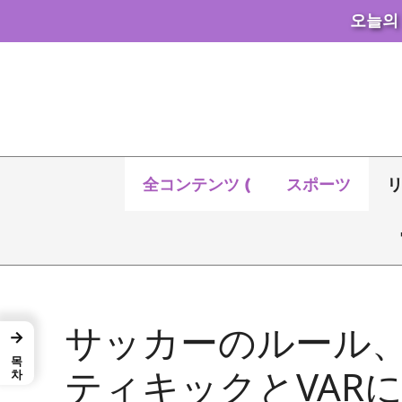
오늘의
コ
ン
テ
ン
ツ
へ
全コンテンツ (
スポーツ
ス
キ
ッ
プ
サッカーのルール、
→
목차
ティキックとVAR