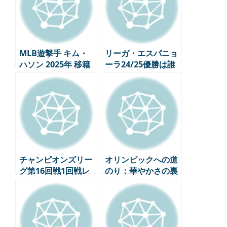
MLB遊撃手 キム・
リーガ・エスパニョ
ハソン 2025年 移籍
ーラ24/25優勝は誰
に？ FCバルセロナ
vs レアル・マドリー
ド
チャンピオンズリー
オリンピックへの道
グ第16回戦1回戦レ
のり：華やかさの裏
ビュー – EPL独走、
側に隠されたストー
変数を残したビッグ
リー
マッチ