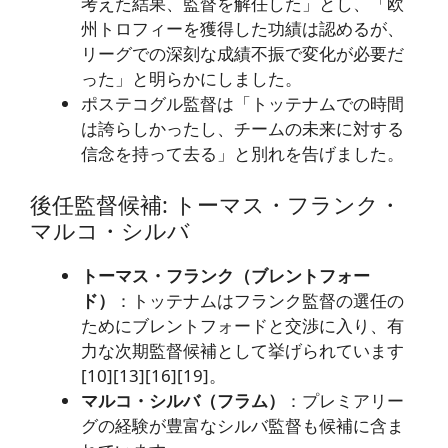
考えた結果、監督を解任した」とし、「欧
州トロフィーを獲得した功績は認めるが、
リーグでの深刻な成績不振で変化が必要だ
った」と明らかにしました。
ポステコグル監督は「トッテナムでの時間
は誇らしかったし、チームの未来に対する
信念を持って去る」と別れを告げました。
後任監督候補: トーマス・フランク・
マルコ・シルバ
トーマス・フランク（ブレントフォー
ド）
：トッテナムはフランク監督の選任の
ためにブレントフォードと交渉に入り、有
力な次期監督候補として挙げられています
[10][13][16][19]。
マルコ・シルバ（フラム）
：プレミアリー
グの経験が豊富なシルバ監督も候補に含ま