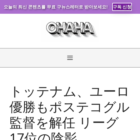
오늘의 최신 콘텐츠를 무료 구뉴스레터로 받아보세요!
구독 신청
コ
ン
テ
ン
ツ
へ
メ
ス
キ
ニ
ッ
トッテナム、ユーロ
プ
ュ
優勝もポステコグル
ー
監督を解任 リーグ
17位の陰影