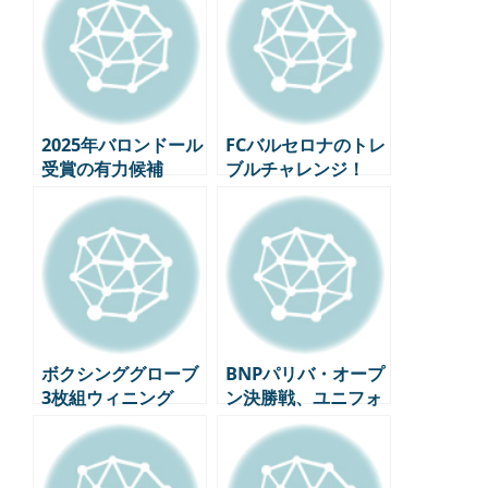
2025年バロンドール
FCバルセロナのトレ
受賞の有力候補
ブルチャレンジ！
TOP5(3月時点の最
UEFAチャンピオン
新順位)
ズ準々決勝インテ
ル・ミラノ1回戦プ
レビュー
ボクシンググローブ
BNPパリバ・オープ
3枚組ウィニング
ン決勝戦、ユニフォ
ームは「ナイキ天
下」が招いた混乱？