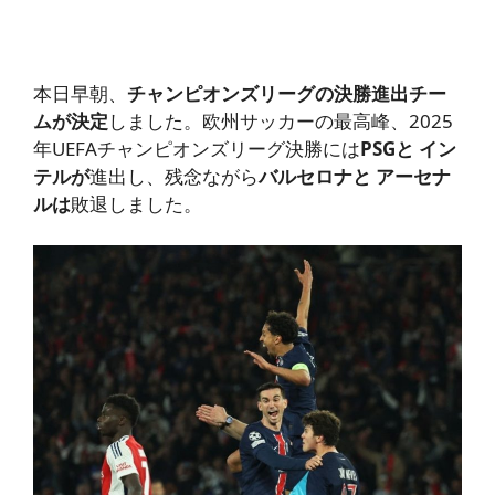
本日早朝、
チャンピオンズリーグの決勝進出チー
ムが決定
しました。欧州サッカーの最高峰、2025
年UEFAチャンピオンズリーグ決勝には
PSGと
イン
テルが
進出し、残念ながら
バルセロナと
アーセナ
ルは
敗退しました。