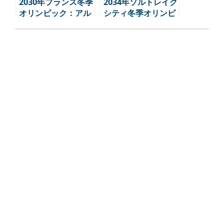
2030年フランス冬季
2034年ソルトレイク
オリンピック：アル
シティ冬季オリンピ
プスで繰り広げられ
ック：第2の挑戦、
る”持続可能性”の挑
アメリカのオリンピ
戦
ック戦略