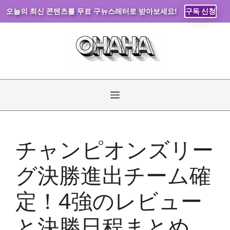
오늘의 최신 콘텐츠를 무료 구뉴스레터로 받아보세요!
구독 신청
コ
ン
テ
ン
ツ
へ
メ
ス
キ
ニ
ッ
チャンピオンズリー
プ
ュ
グ決勝進出チーム確
ー
定！4強のレビュー
と決勝日程まとめ