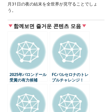
月31日の夜の結末を全世界が見守ることでしょ
う。
함께보면 즐거운 콘텐츠 모음
2025年バロンドール
FCバルセロナのトレ
受賞の有力候補
ブルチャレンジ！
TOP5(3月時点の最
UEFAチャンピオン
新順位)
ズ準々決勝インテ
ル・ミラノ1回戦プ
レビュー