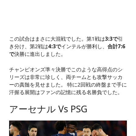
この試合はまさに大混戦でした。第1戦は
3:3で
引
き分け、第2戦は
4:3で
インテルが勝利し、
合計7:6
で
決勝に進出しました。
チャンピオンズ準々決勝でこのような高得点のシ
リーズは非常に珍しく、両チームとも攻撃サッカ
ーの真髄を見せました。 特に2回戦の終盤まで手に
汗握る展開はファンの記憶に残る名勝負でした。
アーセナル Vs PSG