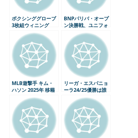
ボクシンググローブ
BNPパリバ・オープ
3枚組ウィニング
ン決勝戦、ユニフォ
ームは「ナイキ天
下」が招いた混乱？
MLB遊撃手 キム・
リーガ・エスパニョ
ハソン 2025年 移籍
ーラ24/25優勝は誰
に？ FCバルセロナ
vs レアル・マドリー
ド