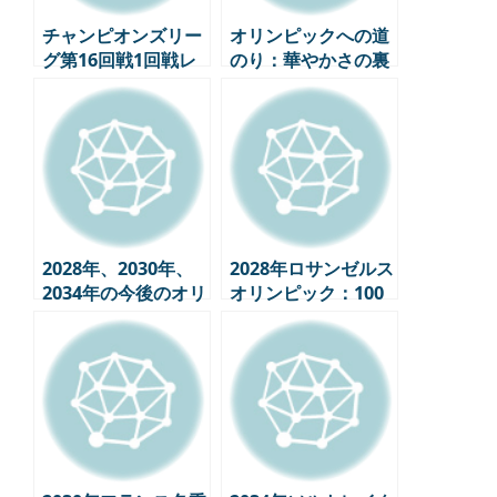
チャンピオンズリー
オリンピックへの道
グ第16回戦1回戦レ
のり：華やかさの裏
ビュー – EPL独走、
側に隠されたストー
変数を残したビッグ
リー
マッチ
2028年、2030年、
2028年ロサンゼルス
2034年の今後のオリ
オリンピック：100
ンピックスケジュー
年の歴史、未来に向
ル
けた挑戦