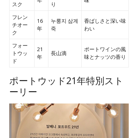
年
味
スク
り
フレン
16
누룽지 삼계
香ばしさと深い味
チオー
年
죽
わい
ク
フォー
21
ポートワインの風
トウッ
長山滴
年
味とナッツの香り
ド
ポートウッド21年特別スト
ーリー