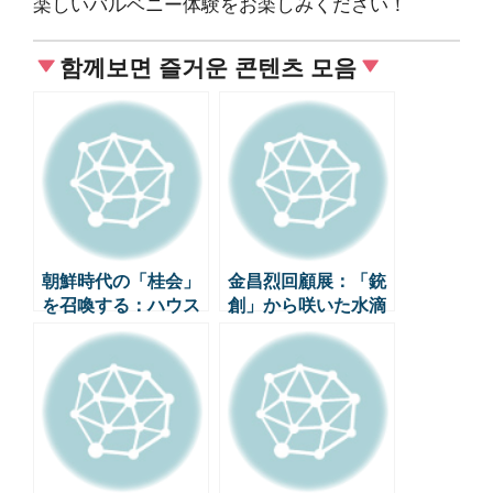
楽しいバルベニー体験をお楽しみください！
함께보면 즐거운 콘텐츠 모음
朝鮮時代の「桂会」
金昌烈回顧展：「銃
を召喚する：ハウス
創」から咲いた水滴
オブ新世界が夏を飛
の秘密｜国立近代美
ぶ方法
術館｜国立現代美術
館