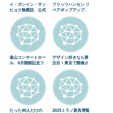
イ・ガンイン・サン
フリッツハンセン リ
ヒョク熱愛説、公式
ペアポップアップ、
発表はないがファン
シリーズ7の70周年
はすでに祝福中
を記念した持続可能
な選択
釜山コンサートホー
デザイン好きなら要
ル、6月開館記念フ
注目！東京で開催さ
ェスティバル開催…
れる注目のデザイ
チョン・ミョンフ
ン・建築展3
ン、チョ・ジョンジ
ンジン、ソン・ウ・
イェギョン出演
たった40人だけの
2025ミラノ家具博覧