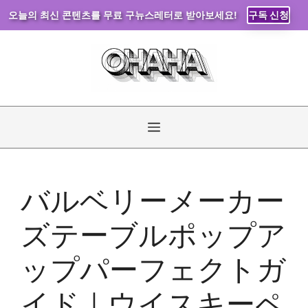
오늘의 최신 콘텐츠를 무료 구뉴스레터로 받아보세요!
구독 신청
コ
ン
テ
ン
ツ
へ
メ
ス
キ
ニ
ッ
バルベリーメーカー
プ
ュ
ズテーブルポップア
ー
ップパーフェクトガ
イド｜ウイスキーペ