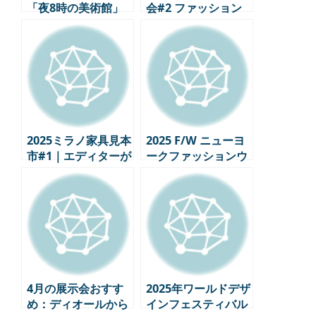
「夜8時の美術館」
会#2 ファッション
…モネと一緒に楽し
ハウスと一緒にした
むプライベートナイ
デザイン問題総まと
トミュージアム
め
2025ミラノ家具見本
2025 F/W ニューヨ
市#1｜エディターが
ークファッションウ
選ぶ最も注目すべき
ィーク日記#1
デザイン5選
4月の展示会おすす
2025年ワールドデザ
め：ディオールから
インフェスティバル