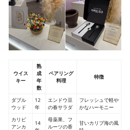
熟
ウイス
成
ペアリング
特徴
キー
年
料理
数
ダブル
12
エンドウ豆
フレッシュで軽や
ウッド
年
の春サラダ
かなハーモニー
カリビ
母薬果、フ
14
甘いカリブ海の風
アンカ
ルーツの香