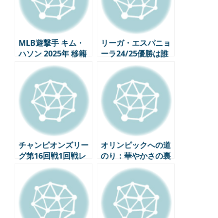
MLB遊撃手 キム・
リーガ・エスパニョ
ハソン 2025年 移籍
ーラ24/25優勝は誰
に？ FCバルセロナ
vs レアル・マドリー
ド
チャンピオンズリー
オリンピックへの道
グ第16回戦1回戦レ
のり：華やかさの裏
ビュー – EPL独走、
側に隠されたストー
変数を残したビッグ
リー
マッチ