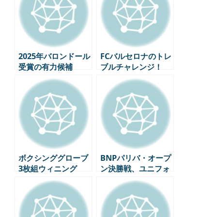
2025年バロンドール
FCバルセロナのトレ
受賞の有力候補
ブルチャレンジ！
TOP5(3月時点の最
UEFAチャンピオン
新順位)
ズ準々決勝インテ
ル・ミラノ1回戦プ
レビュー
ボクシンググローブ
BNPパリバ・オープ
3枚組ウィニング
ン決勝戦、ユニフォ
ームは「ナイキ天
下」が招いた混乱？