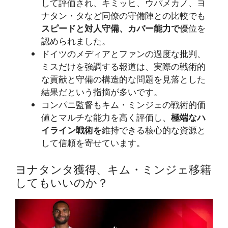
して評価され、キミッヒ、ウパメカノ、ヨ
ナタン・タなど同僚の守備陣との比較でも
スピードと対人守備、カバー能力で
優位を
認められました。
ドイツのメディアとファンの過度な批判、
ミスだけを強調する報道は、実際の戦術的
な貢献と守備の構造的な問題を見落とした
結果だという指摘が多いです。
コンパニ監督もキム・ミンジェの戦術的価
値とマルチな能力を高く評価し、
極端なハ
イライン戦術を
維持できる核心的な資源と
して信頼を寄せています。
ヨナタンタ獲得、キム・ミンジェ移籍
してもいいのか？