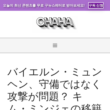
오늘의 최신 콘텐츠를 무료 구뉴스레터로 받아보세요!
구독 신청
コ
ン
テ
ン
ツ
へ
メ
ス
キ
ニ
ッ
バイエルン・ミュン
プ
ュ
ヘン、守備ではなく
ー
攻撃が問題？ キ
ム・ミンジェの移籍