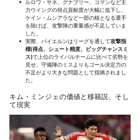
ルロワ・サネ、グナブリー、コマンなど主
力ウイングの得点貢献度が大幅に低下し、
ケイン・ムシアラなど一部の核となる選手
を除けば、攻撃陣の重量感が不足していま
した。
実際、バイエルンはリーグを通して
攻撃指
標(得点、シュート精度、ビッグチャンスミ
ス)
で上位のライバルチームに比べて劣勢を
見せ、守備陣のミスよりもゴール決定力の
不足がより大きな問題として指摘されまし
た。
キム・ミンジェの価値と移籍説、そし
て現実