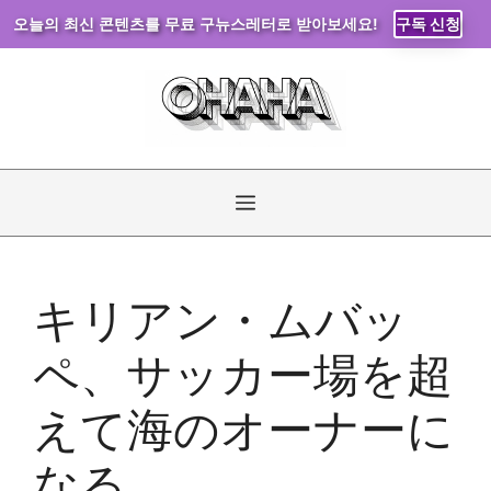
오늘의 최신 콘텐츠를 무료 구뉴스레터로 받아보세요!
구독 신청
コ
ン
テ
ン
ツ
へ
メ
ス
キ
ニ
ッ
キリアン・ムバッ
プ
ュ
ペ、サッカー場を超
ー
えて海のオーナーに
なる