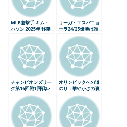
MLB遊撃手 キム・
リーガ・エスパニョ
ハソン 2025年 移籍
ーラ24/25優勝は誰
に？ FCバルセロナ
vs レアル・マドリー
ド
チャンピオンズリー
オリンピックへの道
グ第16回戦1回戦レ
のり：華やかさの裏
ビュー – EPL独走、
側に隠されたストー
変数を残したビッグ
リー
マッチ