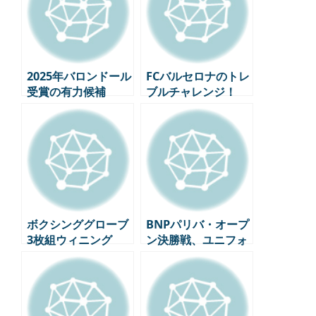
2025年バロンドール
FCバルセロナのトレ
受賞の有力候補
ブルチャレンジ！
TOP5(3月時点の最
UEFAチャンピオン
新順位)
ズ準々決勝インテ
ル・ミラノ1回戦プ
レビュー
ボクシンググローブ
BNPパリバ・オープ
3枚組ウィニング
ン決勝戦、ユニフォ
ームは「ナイキ天
下」が招いた混乱？