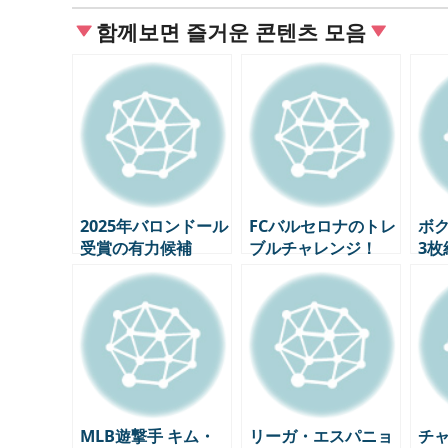
함께보면 즐거운 콘텐츠 모음
2025年バロンドール
FCバルセロナのトレ
ボ
受賞の有力候補
ブルチャレンジ！
3
TOP5(3月時点の最
UEFAチャンピオン
新順位)
ズ準々決勝インテ
ル・ミラノ1回戦プ
レビュー
MLB遊撃手 キム・
リーガ・エスパニョ
チ