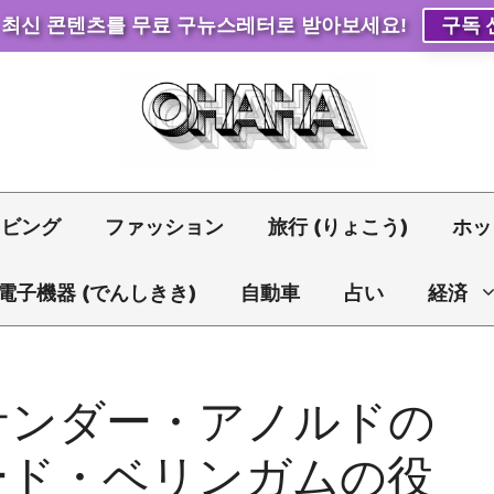
 최신 콘텐츠를 무료 구뉴스레터로 받아보세요!
구독 
リビング
ファッション
旅行 (りょこう)
ホッ
電子機器 (でんしきき)
自動車
占い
経済
サンダー・アノルドの
ード・ベリンガムの役