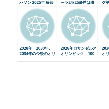
ハソン 2025年 移籍
ーラ24/25優勝は誰
グ第
に？ FCバルセロナ
ビュ
vs レアル・マドリー
変
ド
マ
2028年、2030年、
2028年ロサンゼルス
20
2034年の今後のオリ
オリンピック：100
オ
ンピックスケジュー
年の歴史、未来に向
プ
ル
けた挑戦
る”
戦