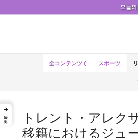
오늘의
コ
ン
テ
ン
ツ
へ
全コンテンツ (
スポーツ
ス
キ
ッ
プ
→
トレント・アレク
목차
移籍におけるジュ