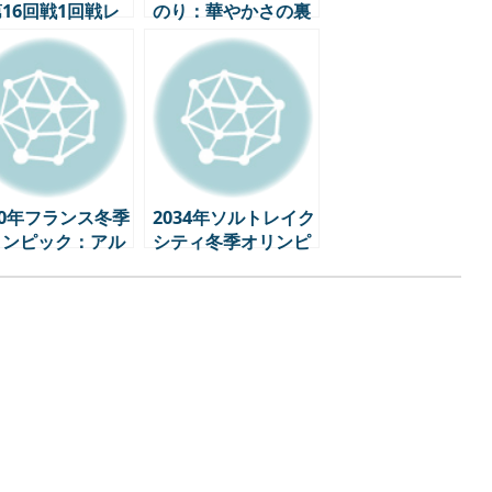
16回戦1回戦レ
のり：華やかさの裏
ー – EPL独走、
側に隠されたストー
数を残したビッグ
リー
ッチ
30年フランス冬季
2034年ソルトレイク
リンピック：アル
シティ冬季オリンピ
スで繰り広げられ
ック：第2の挑戦、
持続可能性”の挑
アメリカのオリンピ
ック戦略