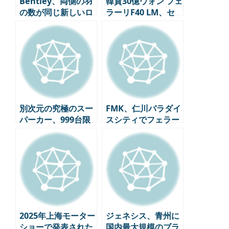
Bentley、両側の羽
韓貨30億ウォン フェ
の数が同じ新しいロ
ラーリF40 LM、セ
ゴを発表 – ブランド
ミトラックにひき逃
のヘリテージと現代
げ事故…スーパーカ
的な感覚のブレンド
ーコレクターの悪夢
別次元の究極のスー
FMK、仁川パラダイ
パーカー、999台限
スシティでフェラー
定版アストンマーテ
リブランド体験館を
ィン・ヴァルハラ、
盛大に開幕
今年下半期に顧客へ
の引き渡し開始
2025年上海モーター
ジェネシス、青州に
ショーで発表された
国内最大規模のブラ