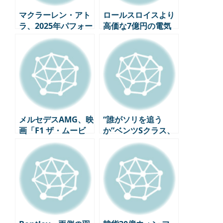
マクラーレン・アト
ロールスロイスより
ラ、2025年パフォー
高価な7億円の電気
マンス・カー・オ
自動車、米国ダコ
ブ・ザ・イヤーを受
ラ・モーターズの超
賞！ – ハイブリッ
豪華EVがデビュー
ド・スーパーカーの
新しいスタンダード
メルセデスAMG、映
“誰がソリを追う
画「F1 ザ・ムービ
か”ベンツSクラス、
ー」の公式プロモー
米国で選ばれた世界
ションパートナーと
最高の高級セダン
して参加、限定版GT
63 4MATIC+ APXGP
エディションを発表