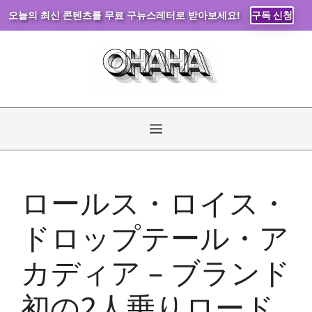
오늘의 최신 콘텐츠를 무료 구뉴스레터로 받아보세요!
구독 신청
コ
ン
テ
ン
ツ
へ
メ
ス
キ
ニ
ッ
ロールス・ロイス・
プ
ュ
ドロップテール・ア
ー
カディア – ブランド
初の2人乗りロード