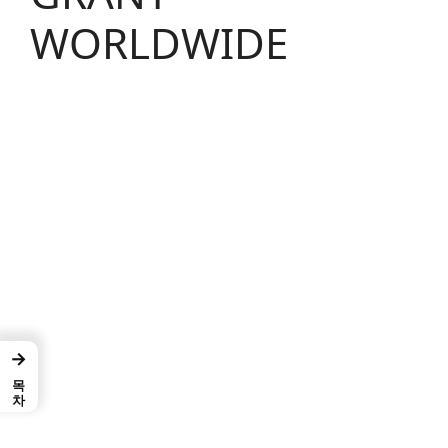
WORLDWIDE
→
목차