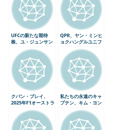
UFCの新たな期待
QPR、ヤン・ミンヒ
株、ユ・ジュンサン
ョクハングルユニフ
に会う
ォーム発売！ファン
心理狙撃開始
クパン・プレイ、
私たちの永遠のキャ
2025年F1オーストラ
プテン、キム・ヨン
リア・グランプリの
ギョン!!!
全セッション中継を
決定