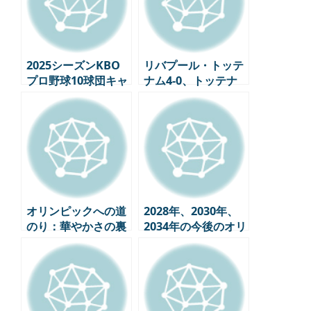
2025シーズンKBO
リバプール・トッテ
プロ野球10球団キャ
ナム4-0、トッテナ
プテン
ム優勝の夢は惨めに
踏みにじられる
オリンピックへの道
2028年、2030年、
のり：華やかさの裏
2034年の今後のオリ
側に隠されたストー
ンピックスケジュー
リー
ル