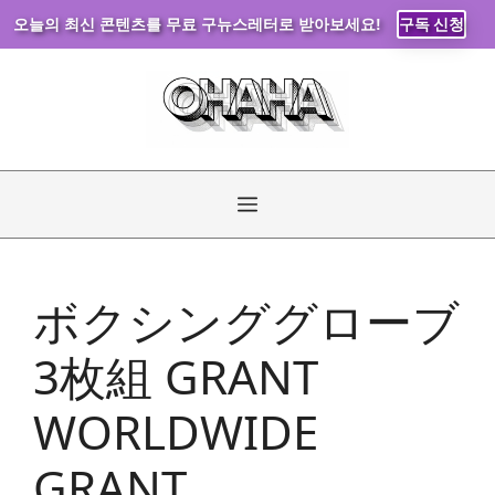
오늘의 최신 콘텐츠를 무료 구뉴스레터로 받아보세요!
구독 신청
コ
ン
テ
ン
ツ
へ
メ
ス
キ
ニ
ッ
ボクシンググローブ
プ
ュ
3枚組 GRANT
ー
WORLDWIDE
GRANT