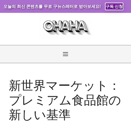
오늘의 최신 콘텐츠를 무료 구뉴스레터로 받아보세요!
구독 신청
コ
ン
テ
ン
ツ
へ
メ
ス
キ
ニ
ッ
新世界マーケット：
プ
ュ
プレミアム食品館の
ー
新しい基準