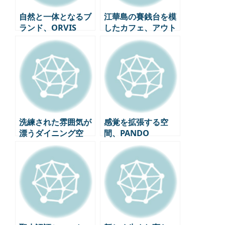
自然と一体となるブ
江華島の賽銭台を模
ランド、ORVIS
したカフェ、アウト
ポスト
洗練された雰囲気が
感覚を拡張する空
漂うダイニング空
間、PANDO
間、パティナ