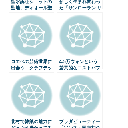
聖水認証ショットの
新しく生まれ変わっ
聖地、ディオール聖
た「サンローラン リ
水が新しく生まれ変
ヴ・ドワイト・パ
わりました。
リ」-ファッション、
アート、美食のハー
モニー
ロエベの芸術世界に
4.5万ウォンという
出会う：クラフテッ
驚異的なコストパフ
ド・ワールド」初展
ォーマンス…ミシュ
覧会、上海で開幕！
ランビブグルマンに
選ばれたソウルグル
メ5選
北村で韓紙の魅力に
プラダビューティー
どっぷり浸かってみ
「ソンス」国内初の