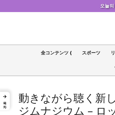
오늘의
コ
ン
テ
ン
ツ
へ
全コンテンツ (
スポーツ
ス
キ
ッ
プ
動きながら聴く新
→
목차
ジムナジウム – 