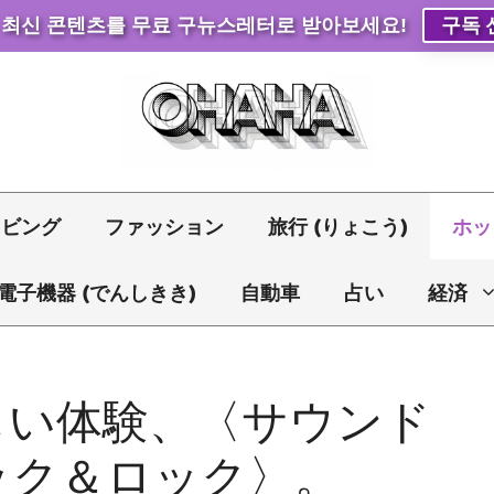
 최신 콘텐츠를 무료 구뉴스레터로 받아보세요!
구독 
リビング
ファッション
旅行 (りょこう)
ホッ
電子機器 (でんしきき)
自動車
占い
経済
しい体験、〈サウンド
ロック＆ロック〉。