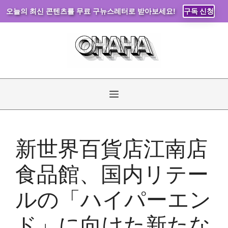
오늘의 최신 콘텐츠를 무료 구뉴스레터로 받아보세요!
구독 신청
コ
ン
テ
ン
ツ
へ
メ
ス
キ
ニ
ッ
新世界百貨店江南店
プ
ュ
食品館、国内リテー
ー
ルの「ハイパーエン
ド」に向けた新たな