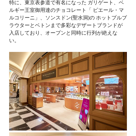
特に、東京表参道で有名になった
ガリゲート
、ベ
ルギー王室御用達のチョコレート「
ピエール・マ
ルコリーニ」
、ソンスドン(聖水洞)の
ホットプルブ
ラウターと
ベトンまで多彩なデザートブランドが
入店しており
、
オープンと同時に行列が絶えな
い
。