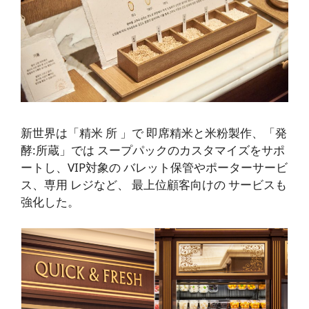
新世界は「精米
所
」で
即席精米と米粉製作
、「発
酵:所蔵」では
スープパックのカスタマイズを
サポ
ートし、VIP対象の
バレット保管やポーターサービ
ス、専用
レジなど、
最上位顧客
向けの
サービスも
強化した。