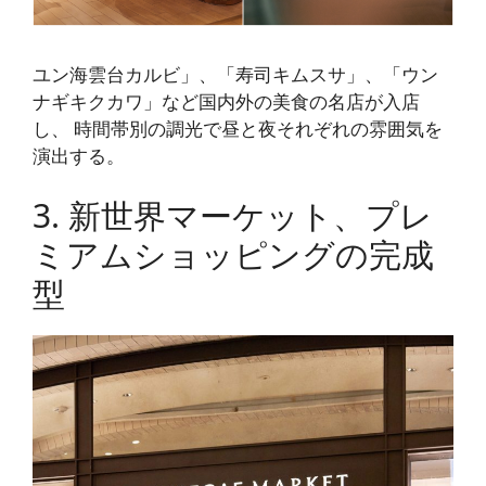
ユン海雲台カルビ」、「寿司キムスサ」、「ウン
ナギキクカワ」など国内外の美食の名店が入店
し、
時間帯
別の
調光で
昼と夜それぞれの雰囲気を
演出する。
3. 新世界マーケット、プレ
ミアムショッピングの完成
型