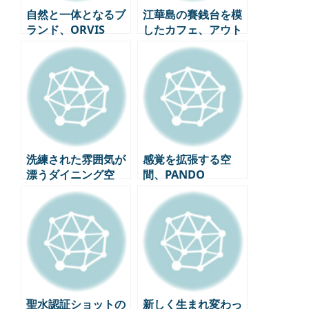
自然と一体となるブ
江華島の賽銭台を模
ランド、ORVIS
したカフェ、アウト
ポスト
洗練された雰囲気が
感覚を拡張する空
漂うダイニング空
間、PANDO
間、パティナ
聖水認証ショットの
新しく生まれ変わっ