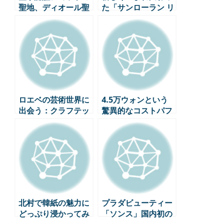
聖地、ディオール聖
た「サンローラン リ
水が新しく生まれ変
ヴ・ドワイト・パ
わりました。
リ」-ファッション、
アート、美食のハー
モニー
ロエベの芸術世界に
4.5万ウォンという
出会う：クラフテッ
驚異的なコストパフ
ド・ワールド」初展
ォーマンス…ミシュ
覧会、上海で開幕！
ランビブグルマンに
選ばれたソウルグル
メ5選
北村で韓紙の魅力に
プラダビューティー
どっぷり浸かってみ
「ソンス」国内初の