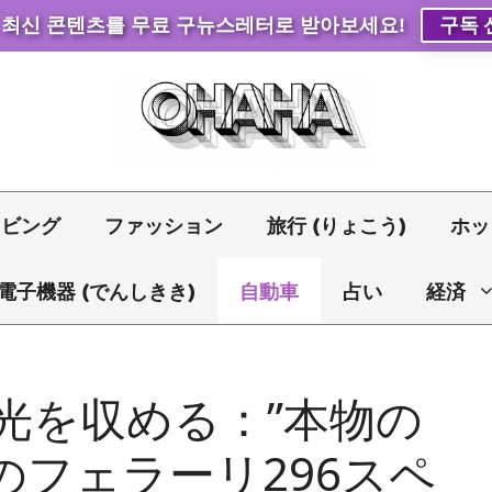
 최신 콘텐츠를 무료 구뉴스레터로 받아보세요!
구독 
リビング
ファッション
旅行 (りょこう)
ホッ
電子機器 (でんしきき)
自動車
占い
経済
光を収める：”本物の
のフェラーリ296スペ