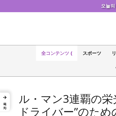
오늘의
コ
ン
テ
ン
ツ
へ
全コンテンツ (
スポーツ
ス
キ
ッ
プ
ル・マン3連覇の栄
→
목차
ドライバー”のため